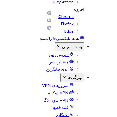
PlayStation
افزونه
Chrome
Firefox
Edge
همه اپلیکیشن‌ها را ببینید
بسته امنیتی
آنتی‌ویروس
هشدار نقض
آیدی جایگزین
ویژگی‌ها
سرورهای VPN
VPN دوگانه
VPN بدون لاگ
کلید قطع
نت‌گارد