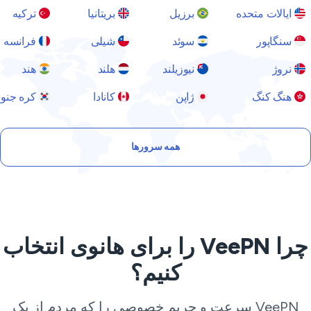
ایالات متحده
برزیل
بریتانیا
ترکیه
سنگاپور
سوئد
شیلی
فرانسه
نروژ
نیوزیلند
هلند
هند
هنگ کنگ
ژاپن
کانادا
کره جنوبی
همه سرورها
چرا VeePN را برای هانوی انتخاب
کنیم؟
VeePN سرعت و حریم خصوصی را که مردم از یک