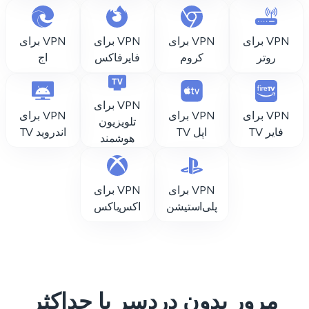
VPN برای
VPN برای
VPN برای
VPN برای
روتر
کروم
فایرفاکس
اج
VPN برای
VPN برای
VPN برای
VPN برای
تلویزیون
فایر TV
اپل TV
اندروید TV
هوشمند
VPN برای
VPN برای
پلی‌استیشن
اکس‌باکس
مرور بدون دردسر با حداکثر