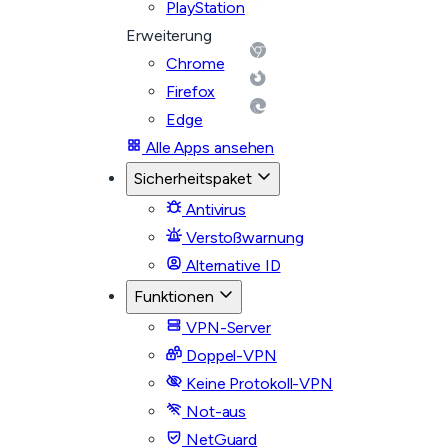
PlayStation
Erweiterung
Chrome
Firefox
Edge
Alle Apps ansehen
Sicherheitspaket
Antivirus
Verstoßwarnung
Alternative ID
Funktionen
VPN-Server
Doppel-VPN
Keine Protokoll-VPN
Not-aus
NetGuard