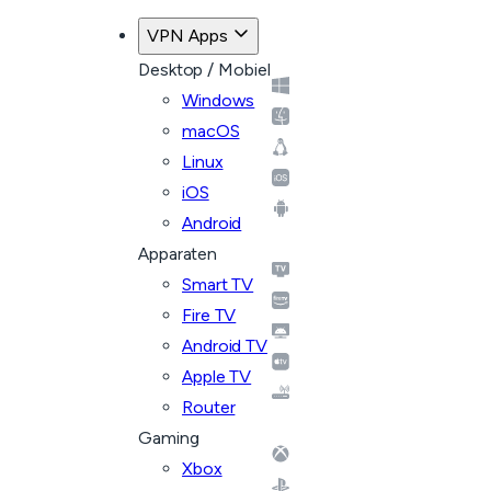
VPN Apps
Desktop / Mobiel
Windows
macOS
Linux
iOS
Android
Apparaten
Smart TV
Fire TV
Android TV
Apple TV
Router
Gaming
Xbox