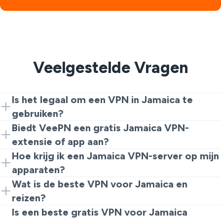
Veelgestelde Vragen
Is het legaal om een VPN in Jamaica te
gebruiken?
Voor dagelijkse privacy en beveiliging is het over het
Biedt VeePN een gratis Jamaica VPN-
algemeen toegestaan om een VPN in Jamaica te
extensie of app aan?
gebruiken. Respecteer gewoon de lokale wetten en
Ja. Je kunt beginnen met een gratis Jamaica VPN via
Hoe krijg ik een Jamaica VPN-server op mijn
gebruik het verantwoordelijk.
de Chrome-extensie voor licht browsen en snelle
apparaten?
controles. Als je meer snelheid, locaties en tools wilt,
Download VeePN of gebruik de extensie, verbind met
Wat is de beste VPN voor Jamaica en
installeer dan de volledige apps of Jamaica VPN APK
een Jamaica-server en begin met browsen. Je
reizen?
op je telefoon, laptop of tablet.
verkeersgegevens worden via Jamaica gerouteerd en
Als je kiest voor de beste VPN voor Jamaica, zoek dan
Is een beste gratis VPN voor Jamaica
sites zien een Jamaicaans IP.