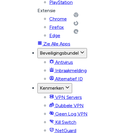
PlayStation
Extensie
Chrome
Firefox
Edge
Zie Alle Apps
Beveiligingsbundel
Antivirus
Inbraakmelding
Alternatief ID
Kenmerken
VPN Servers
Dubbele VPN
Geen Log VPN
Kill Switch
NetGuard