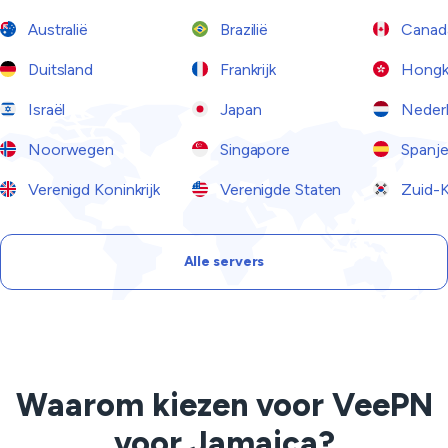
Australië
Brazilië
Canad
Duitsland
Frankrijk
Hongk
Israël
Japan
Neder
Noorwegen
Singapore
Spanj
Verenigd Koninkrijk
Verenigde Staten
Zuid-K
Alle servers
Waarom kiezen voor VeePN
voor Jamaica?