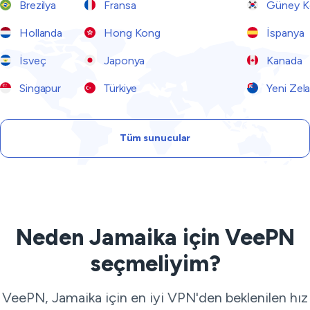
Brezilya
Fransa
Güney K
Hollanda
Hong Kong
İspanya
İsveç
Japonya
Kanada
Singapur
Türkiye
Yeni Zel
Tüm sunucular
Neden Jamaika için VeePN
seçmeliyim?
VeePN, Jamaika için en iyi VPN'den beklenilen hız