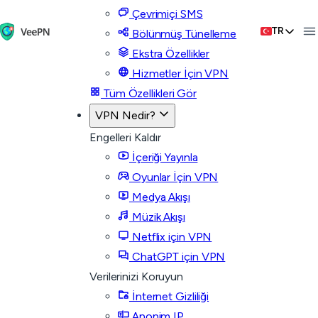
Çevrimiçi SMS
TR
Bölünmüş Tünelleme
Ekstra Özellikler
Hizmetler İçin VPN
Tüm Özellikleri Gör
VPN Nedir?
Engelleri Kaldır
İçeriği Yayınla
Oyunlar İçin VPN
Medya Akışı
Müzik Akışı
Netflix için VPN
ChatGPT için VPN
Verilerinizi Koruyun
İnternet Gizliliği
Anonim IP