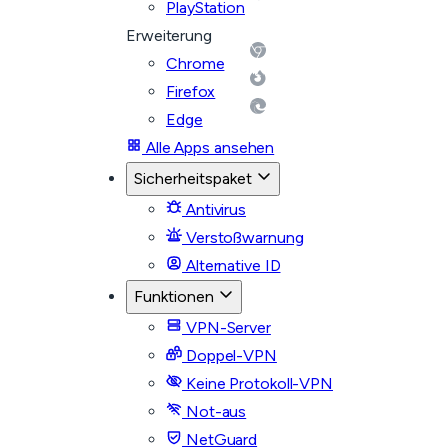
PlayStation
Erweiterung
Chrome
Firefox
Edge
Alle Apps ansehen
Sicherheitspaket
Antivirus
Verstoßwarnung
Alternative ID
Funktionen
VPN-Server
Doppel-VPN
Keine Protokoll-VPN
Not-aus
NetGuard