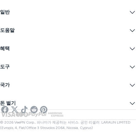
Windows PC VPN
일반
VPN for macOS
Linux VPN
VPN이란?
iOS VPN
도움말
VPN 다운로드
Android VPN
기능
Chrome
지원 센터
가격
혜택
Firefox
문의하기
VPN 무료 체험
Edge
자주 묻는 질문
쿠폰
콘텐츠 스트리밍
무료 VPN
개인정보 보호정책
도구
학생 할인
인터넷 개인정보 보호
서비스 약관
VPN 서버
온라인 보안
보증 카나리아
내 IP는?
블로그
익명 IP
국가
쿠키 기본 설정
IP 숨기기
게임을 위한 VPN
DNS 누출 테스트
추적 방지
미국 VPN
온라인 SMS
돈 벌기
스트리밍을 위한 VPN
영국 VPN
링크 검사기
넷플릭스 VPN
캐나다 VPN
파일 검사기
제휴사
터키 VPN
© 2026 VeePN Corp., 파나마가 제공하는 서비스. 공인 리셀러: LARAUN LIMITED
(Evropis, 4, Flat/Office 3 Strovolos 2064, Nicosia, Cyprus)