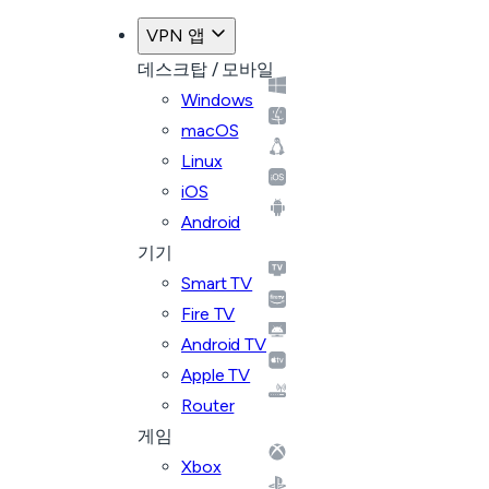
VPN 앱
데스크탑 / 모바일
Windows
macOS
Linux
iOS
Android
기기
Smart TV
Fire TV
Android TV
Apple TV
Router
게임
Xbox