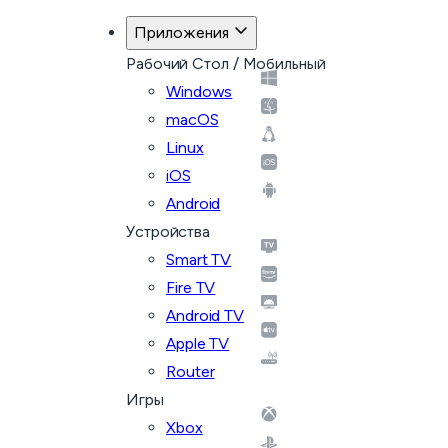
Приложения
Рабочий Стол / Мобильный
Windows
macOS
Linux
iOS
Android
Устройства
Smart TV
Fire TV
Android TV
Apple TV
Router
Игры
Xbox