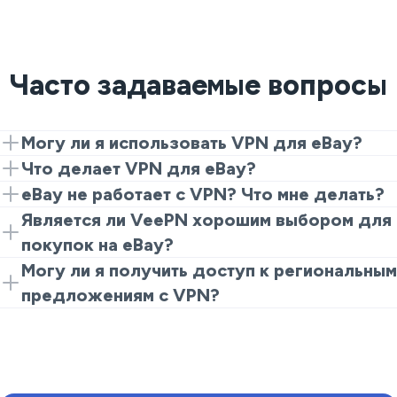
Часто задаваемые вопросы
Могу ли я использовать VPN для eBay?
Да, подключение VeePN позволяет вам получить
Что делает VPN для eBay?
доступ к eBay из поддерживаемого региона,
VPN шифрует ваше интернет-соединение и
eBay не работает с VPN? Что мне делать?
обеспечивая безопасные транзакции.
скрывает ваш IP-адрес, что защищает вашу
Попробуйте переключиться на другой сервер или
Является ли VeePN хорошим выбором для
информацию во время покупок.
очистить кэш вашего браузера. Убедитесь, что ваш
покупок на eBay?
VPN настроен правильно, чтобы решить
Да, VeePN обеспечивает надежную безопасность и
Могу ли я получить доступ к региональным
большинство проблем.
скорость, что делает его отличным вариантом для
предложениям с VPN?
онлайн-покупок.
Да, использование VeePN может помочь вам
получить доступ к конкретным объявлениям и
предложениям, доступным только в определенных
регионах.