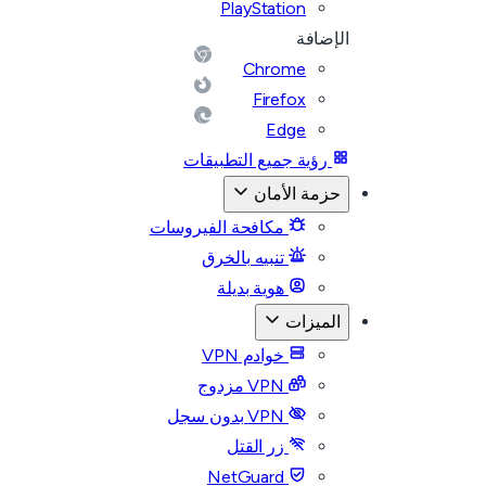
PlayStation
الإضافة
Chrome
Firefox
Edge
رؤية جميع التطبيقات
حزمة الأمان
مكافحة الفيروسات
تنبيه بالخرق
هوية بديلة
الميزات
خوادم VPN
VPN مزدوج
VPN بدون سجل
زر القتل
NetGuard