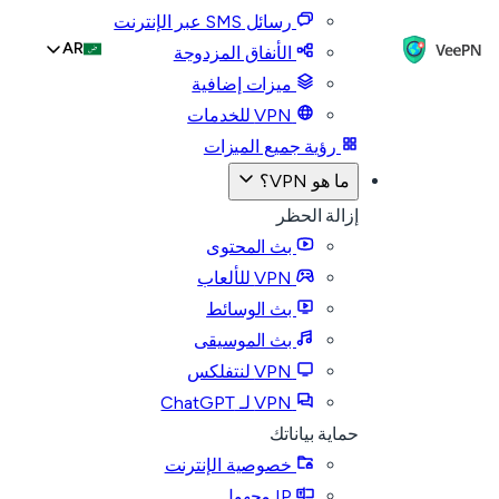
رسائل SMS عبر الإنترنت
AR
الأنفاق المزدوجة
ميزات إضافية
VPN للخدمات
رؤية جميع الميزات
ما هو VPN؟
إزالة الحظر
بث المحتوى
VPN للألعاب
بث الوسائط
بث الموسيقى
VPN لنتفلكس
VPN لـ ChatGPT
حماية بياناتك
خصوصية الإنترنت
IP مجهول