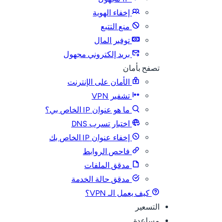
إخفاء الهوية
منع التتبع
توفير المال
بريد إلكتروني مجهول
تصفح بأمان
الأمان على الإنترنت
تشفير VPN
ما هو عنوان IP الخاص بي؟
اختبار تسرب DNS
إخفاء عنوان IP الخاص بك
فاحص الروابط
مدقق الملفات
مدقق حالة الخدمة
كيف يعمل الـ VPN؟
التسعير
مساعدة