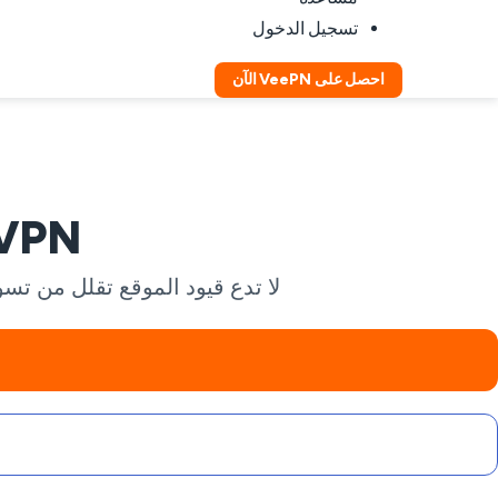
تسجيل الدخول
احصل على VeePN الآن
eBay VPN: تسو
لا تدع قيود الموقع تقلل من تسوقك. مع VPN من VeePN، يمكنك الوصول إلى eBay بأمان، محم