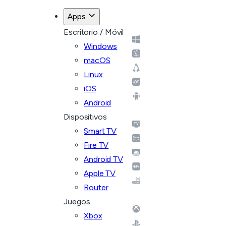
Apps
Escritorio / Móvil
Windows
macOS
Linux
iOS
Android
Dispositivos
Smart TV
Fire TV
Android TV
Apple TV
Router
Juegos
Xbox