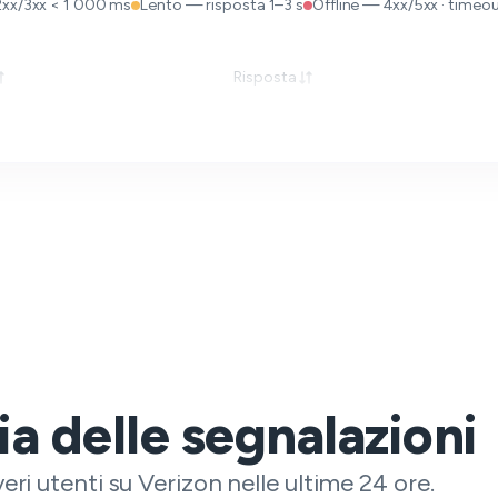
2xx/3xx < 1 000 ms
Lento — risposta 1–3 s
Offline — 4xx/5xx · timeout
Risposta
a delle segnalazioni
veri utenti su Verizon nelle ultime 24 ore.