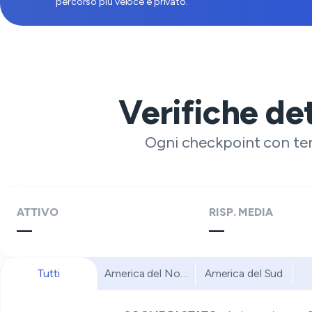
percorso più veloce e privato.
Verifiche de
Ogni checkpoint con temp
ATTIVO
RISP. MEDIA
—
—
Tutti
America del Nord
America del Sud