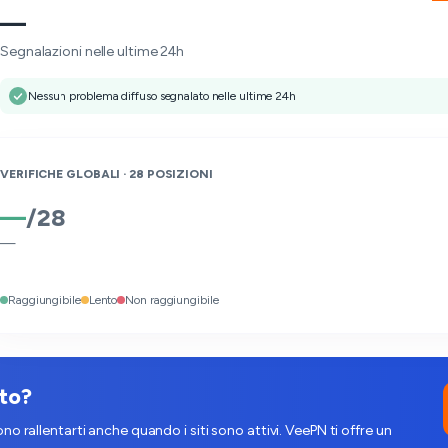
—
Segnalazioni nelle ultime 24h
Nessun problema diffuso segnalato nelle ultime 24h
VERIFICHE GLOBALI ·
28
POSIZIONI
—
/
28
—
Raggiungibile
Lento
Non raggiungibile
nto?
no rallentarti anche quando i siti sono attivi. VeePN ti offre un