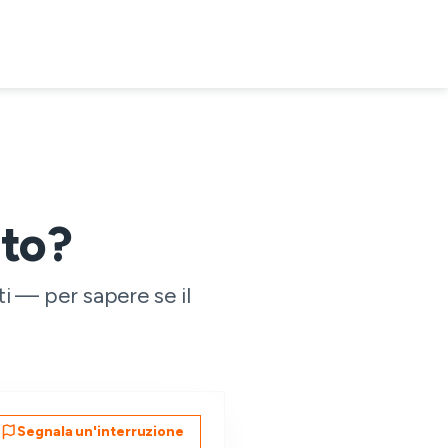
nto?
i — per sapere se il
Segnala un'interruzione