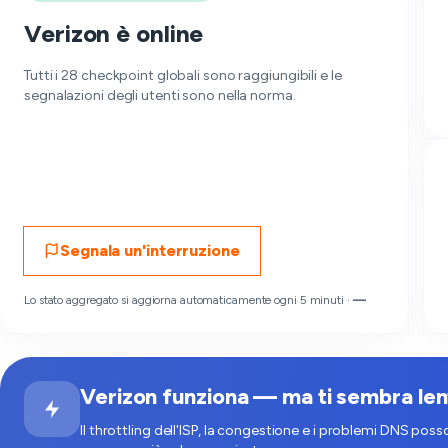
Verizon è online
Tutti i 28 checkpoint globali sono raggiungibili e le
segnalazioni degli utenti sono nella norma.
Segnala un'interruzione
Lo stato aggregato si aggiorna automaticamente ogni 5 minuti ·
—
Verizon funziona — ma ti sembra le
Il throttling dell'ISP, la congestione e i problemi DNS posso