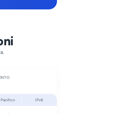
oni
a.
LENTO
 Pacifico
IPv6