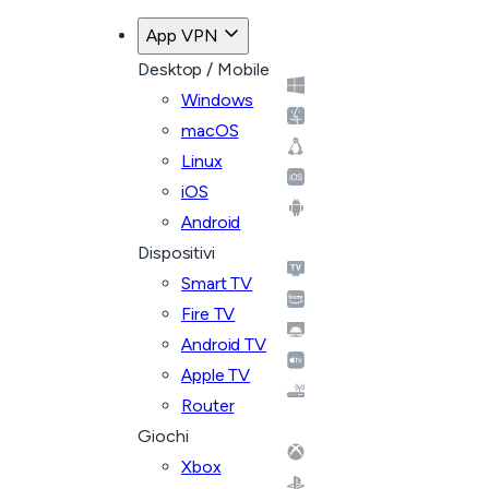
App VPN
Desktop / Mobile
Windows
macOS
Linux
iOS
Android
Dispositivi
Smart TV
Fire TV
Android TV
Apple TV
Router
Giochi
Xbox