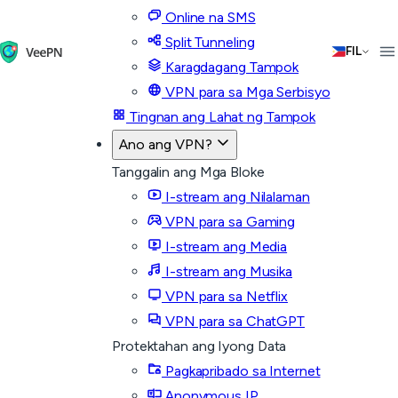
Online na SMS
Split Tunneling
FIL
Karagdagang Tampok
VPN para sa Mga Serbisyo
Tingnan ang Lahat ng Tampok
Ano ang VPN?
Tanggalin ang Mga Bloke
I-stream ang Nilalaman
VPN para sa Gaming
I-stream ang Media
I-stream ang Musika
VPN para sa Netflix
VPN para sa ChatGPT
Protektahan ang Iyong Data
Pagkapribado sa Internet
Anonymous IP