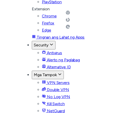
PlayStation
Extension
Chrome
Firefox
Edge
Tingnan ang Lahat ng Apps
Security
Antivirus
Alerto ng Paglabag
Alternative ID
Mga Tampok
VPN Servers
Double VPN
No Log VPN
Kill Switch
NetGuard