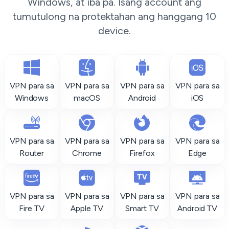
Windows, at iba pa. Isang account ang
tumutulong na protektahan ang hanggang 10
device.
VPN para sa
VPN para sa
VPN para sa
VPN para sa
Windows
macOS
Android
iOS
VPN para sa
VPN para sa
VPN para sa
VPN para sa
Router
Chrome
Firefox
Edge
VPN para sa
VPN para sa
VPN para sa
VPN para sa
Fire TV
Apple TV
Smart TV
Android TV