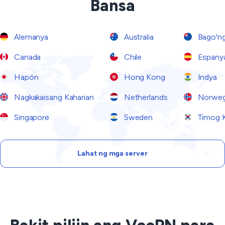
Bansa
Alemanya
Australia
Bago'ng
Canada
Chile
Espany
Hapón
Hong Kong
Indya
Nagkakaisang Kaharian
Netherlands
Norwe
Singapore
Sweden
Timog 
Lahat ng mga server