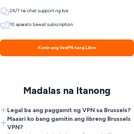
24/7 na chat support ng live
10 aparato bawat subscription
Kunin ang VeePN nang Libre
Madalas na Itanong
Legal ba ang paggamit ng VPN sa Brussels?
Ang paggamit ng VPN ay karaniwang pinapayagan sa
Maaari ko bang gamitin ang libreng Brussels
Brussels at Belgium para sa privacy at seguridad. Dapat
VPN?
mo pa ring sundin ang mga lokal na batas at ang mga