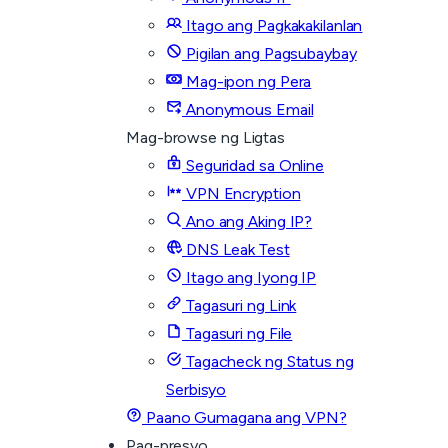
Itago ang Pagkakakilanlan
Pigilan ang Pagsubaybay
Mag-ipon ng Pera
Anonymous Email
Mag-browse ng Ligtas
Seguridad sa Online
VPN Encryption
Ano ang Aking IP?
DNS Leak Test
Itago ang Iyong IP
Tagasuri ng Link
Tagasuri ng File
Tagacheck ng Status ng
Serbisyo
Paano Gumagana ang VPN?
Pag-presyo