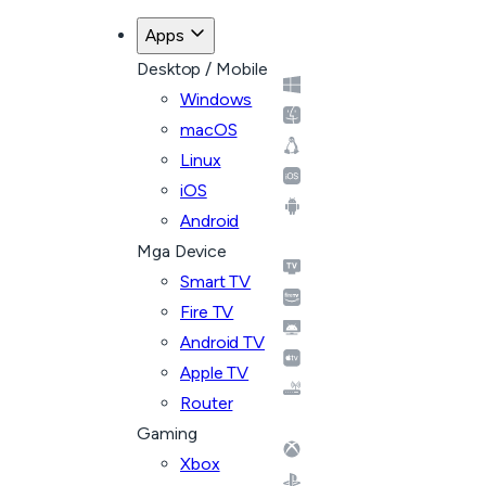
Apps
Desktop / Mobile
Windows
macOS
Linux
iOS
Android
Mga Device
Smart TV
Fire TV
Android TV
Apple TV
Router
Gaming
Xbox