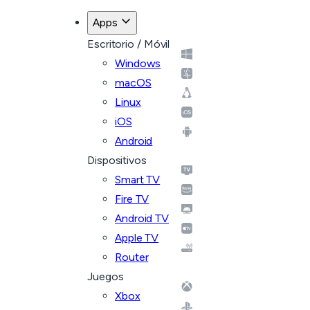
Apps
Escritorio / Móvil
Windows
macOS
Linux
iOS
Android
Dispositivos
Smart TV
Fire TV
Android TV
Apple TV
Router
Juegos
Xbox