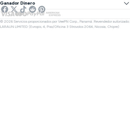
SMS en línea
Ganador Dinero
VPN para transmisión
VPN del Reino Unido
Verificador de Enlaces
VPN para Netflix
VPN de Canadá
Verificador de archivos
Afiliados
VPN de Turquía
© 2026 Servicios proporcionados por VeePN Corp., Panamá. Revendedor autorizado:
LARAUN LIMITED (Evropis, 4, Piso/Oficina 3 Strovolos 2064, Nicosia, Chipre)