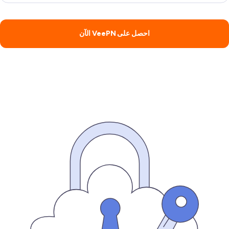
احصل على VeePN الآن