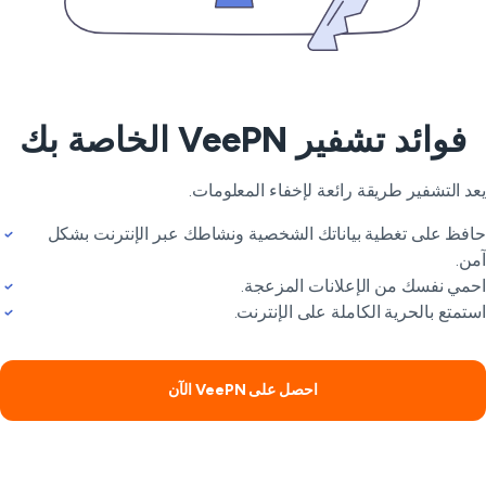
فوائد تشفير VeePN الخاصة بك
د التشفير طريقة رائعة لإخفاء المعلومات.
فظ على تغطية بياناتك الشخصية ونشاطك عبر الإنترنت بشكل
ن.
مي نفسك من الإعلانات المزعجة.
تمتع بالحرية الكاملة على الإنترنت.
احصل على VeePN الآن