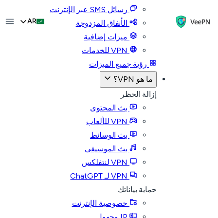
رسائل SMS عبر الإنترنت
AR
الأنفاق المزدوجة
ميزات إضافية
VPN للخدمات
رؤية جميع الميزات
ما هو VPN؟
إزالة الحظر
بث المحتوى
VPN للألعاب
بث الوسائط
بث الموسيقى
VPN لنتفلكس
VPN لـ ChatGPT
حماية بياناتك
خصوصية الإنترنت
IP مجهول