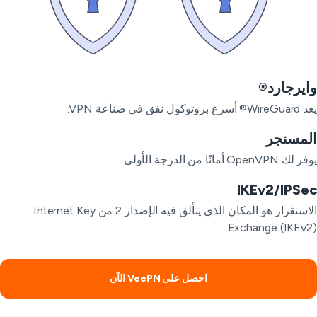
يرجارد®
بروتوكول نفق في صناعة VPN.
لمسنجر
OpenVPN أمانًا من الدرجة الأولى.
IKEv2/IPSe
الاستقرار هو المكان الذي يتألق فيه الإصدار 2 من Internet Key
Exchange (IKEv2
احصل على VeePN الآن