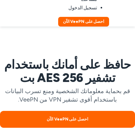
تسجيل الدخول
احصل على VeePN الآن
حافظ على أمانك باستخدام
تشفير AES 256 بت
قم بحماية معلوماتك الشخصية ومنع تسرب البيانات
باستخدام أقوى تشفير VPN من VeePN.
احصل على VeePN الآن