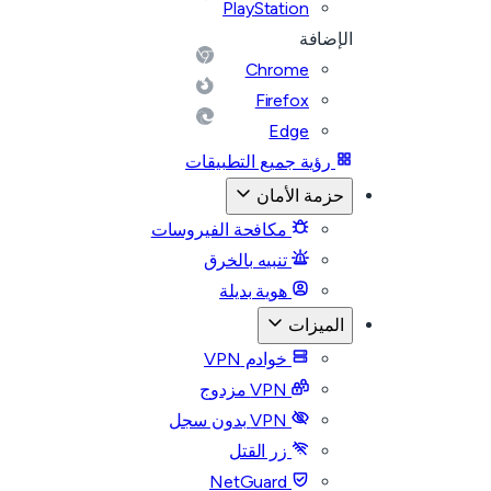
PlayStation
الإضافة
Chrome
Firefox
Edge
رؤية جميع التطبيقات
حزمة الأمان
مكافحة الفيروسات
تنبيه بالخرق
هوية بديلة
الميزات
خوادم VPN
VPN مزدوج
VPN بدون سجل
زر القتل
NetGuard