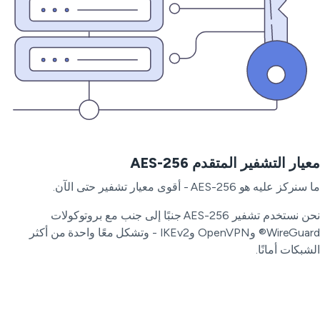
يار التشفير المتقدم AES-256
ركز عليه هو AES-256 - أقوى معيار تشفير حتى الآن.
نحن نستخدم تشفير AES-256 جنبًا إلى جنب مع بروتوكولات
WireGuard® وOpenVPN وIKEv2 - وتشكل معًا واحدة من أكثر
شبكات أمانًا.