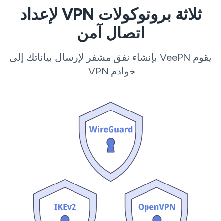
ثلاثة بروتوكولات VPN لإعداد
اتصال آمن
يقوم VeePN بإنشاء نفق مشفر لإرسال بياناتك إلى
خوادم VPN.