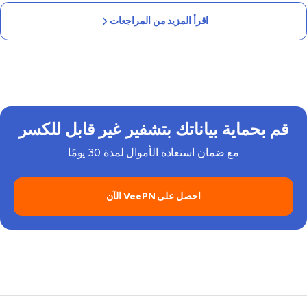
اقرأ المزيد من المراجعات
قم بحماية بياناتك بتشفير غير قابل للكسر
مع ضمان استعادة الأموال لمدة 30 يومًا
احصل على VeePN الآن