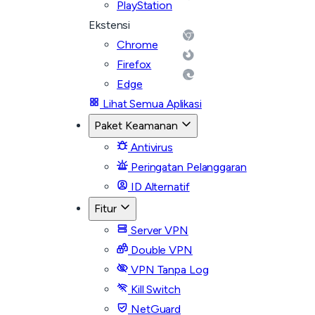
PlayStation
Ekstensi
Chrome
Firefox
Edge
Lihat Semua Aplikasi
Paket Keamanan
Antivirus
Peringatan Pelanggaran
ID Alternatif
Fitur
Server VPN
Double VPN
VPN Tanpa Log
Kill Switch
NetGuard