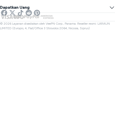
Cegah Pelacakan
VPN AS
SMS Online
Dapatkan Uang
VPN untuk Streaming
VPN UK
Pemeriksa Tautan
VPN Netflix
VPN Kanada
Pemeriksa Berkas
Afiliasi
VPN Turki
© 2026 Layanan disediakan oleh VeePN Corp., Panama. Reseller resmi: LARAUN
LIMITED (Evropis, 4, Flat/Office 3 Strovolos 2064, Nicosia, Siprus)