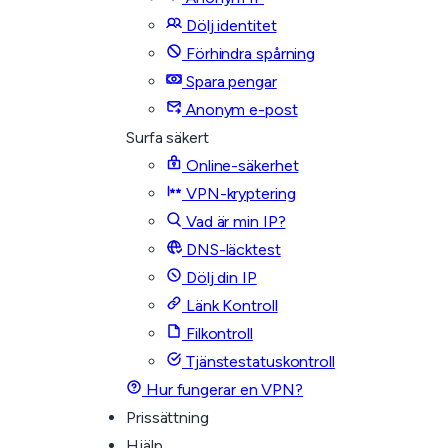
Dölj identitet
Förhindra spårning
Spara pengar
Anonym e-post
Surfa säkert
Online-säkerhet
VPN-kryptering
Vad är min IP?
DNS-läcktest
Dölj din IP
Länk Kontroll
Filkontroll
Tjänstestatuskontroll
Hur fungerar en VPN?
Prissättning
Hjälp