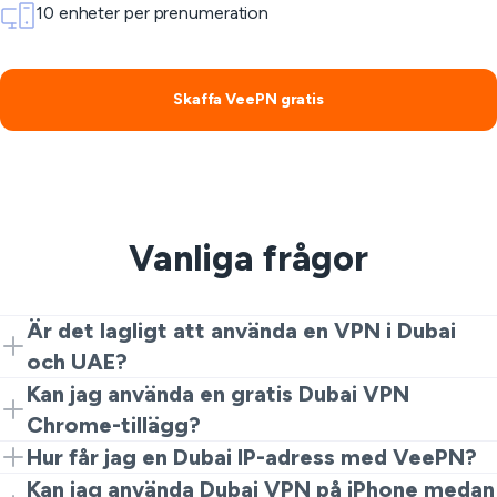
10 enheter per prenumeration
Skaffa VeePN gratis
Vanliga frågor
Är det lagligt att använda en VPN i Dubai
och UAE?
Regler för VPN-användning kan variera beroende på
Kan jag använda en gratis Dubai VPN
land och situation, så det är viktigt att följa lokala lagar
Chrome-tillägg?
och plattformens villkor. En VPN bör användas för
Ja, du kan installera VeePN Chrome-tillägget och
Hur får jag en Dubai IP-adress med VeePN?
integritet, säkerhet och legitima surfbehov.
använda det för snabb webbläsarskydd.
Öppna VeePN, välj en Dubai-server när den är
Kan jag använda Dubai VPN på iPhone medan