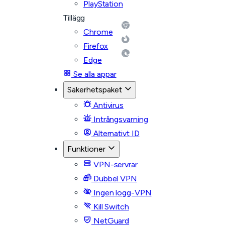
PlayStation
Tillägg
Chrome
Firefox
Edge
Se alla appar
Säkerhetspaket
Antivirus
Intrångsvarning
Alternativt ID
Funktioner
VPN-servrar
Dubbel VPN
Ingen logg-VPN
Kill Switch
NetGuard