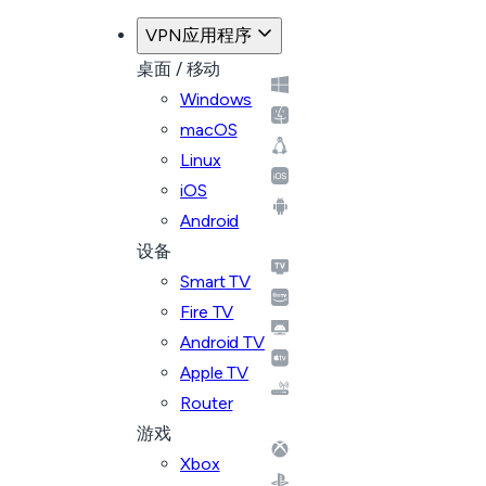
VPN应用程序
桌面 / 移动
Windows
macOS
Linux
iOS
Android
设备
Smart TV
Fire TV
Android TV
Apple TV
Router
游戏
Xbox