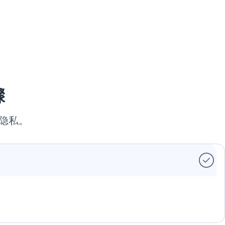
骤
持隐私。