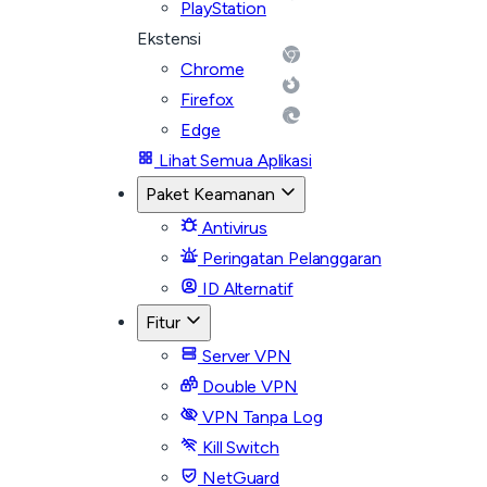
PlayStation
Ekstensi
Chrome
Firefox
Edge
Lihat Semua Aplikasi
Paket Keamanan
Antivirus
Peringatan Pelanggaran
ID Alternatif
Fitur
Server VPN
Double VPN
VPN Tanpa Log
Kill Switch
NetGuard