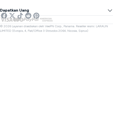
Tes Kebocoran DNS
Cegah Pelacakan
VPN AS
SMS Online
Dapatkan Uang
VPN untuk Streaming
VPN UK
Pemeriksa Tautan
VPN Netflix
VPN Kanada
Pemeriksa Berkas
Afiliasi
VPN Turki
© 2026 Layanan disediakan oleh VeePN Corp., Panama. Reseller resmi: LARAUN
LIMITED (Evropis, 4, Flat/Office 3 Strovolos 2064, Nicosia, Siprus)