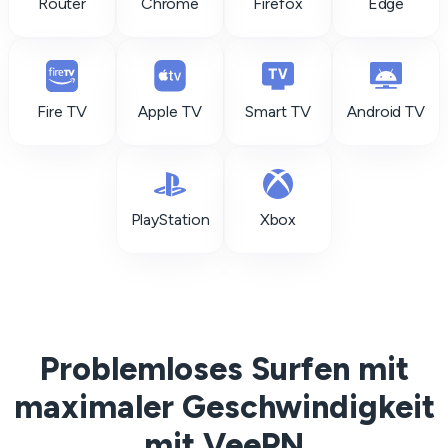
Router
Chrome
Firefox
Edge
Fire TV
Apple TV
Smart TV
Android TV
PlayStation
Xbox
Problemloses Surfen mit
maximaler Geschwindigkeit
mit VeePN