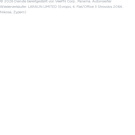
© 2026 Dienste bereitgestellt von VeePN Corp., Panama. Autorisierter
Wiederverkäufer: LARAUN LIMITED (Evropis, 4, Flat/Office 3 Strovolos 2064,
Nikosia, Zypern)