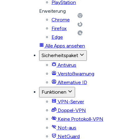
PlayStation
Erweiterung
Chrome
Firefox
Edge
Alle Apps ansehen
Sicherheitspaket
Antivirus
Verstoßwarnung
Alternative ID
Funktionen
VPN-Server
Doppel-VPN
Keine Protokoll-VPN
Not-aus
NetGuard