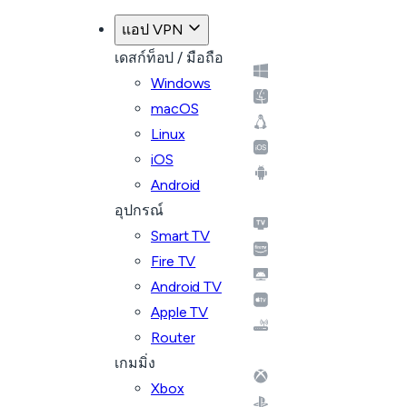
แอป VPN
เดสก์ท็อป / มือถือ
Windows
macOS
Linux
iOS
Android
อุปกรณ์
Smart TV
Fire TV
Android TV
Apple TV
Router
เกมมิ่ง
Xbox