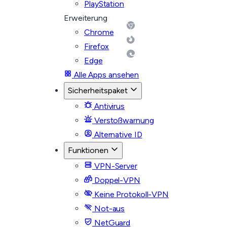
PlayStation
Erweiterung
Chrome
Firefox
Edge
Alle Apps ansehen
Sicherheitspaket
Antivirus
Verstoßwarnung
Alternative ID
Funktionen
VPN-Server
Doppel-VPN
Keine Protokoll-VPN
Not-aus
NetGuard