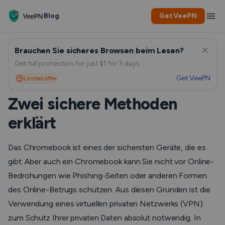
Blog
Get VeePN
Brauchen Sie sicheres Browsen beim Lesen?
Wie Sie VPN auf einem
Get full protection for just $1 for 3 days.
Get VeePN
Limited offer
Chromebook einrichten:
Zwei sichere Methoden
erklärt
Das Chromebook ist eines der sichersten Geräte, die es
gibt. Aber auch ein Chromebook kann Sie nicht vor Online-
Bedrohungen wie Phishing-Seiten oder anderen Formen
des Online-Betrugs schützen. Aus diesen Gründen ist die
Verwendung eines virtuellen privaten Netzwerks (VPN)
zum Schutz Ihrer privaten Daten absolut notwendig. In