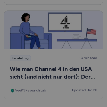
10 min read
Unterhaltung
Wie man Channel 4 in den USA
sieht (und nicht nur dort): Der
ultimative, leicht verständliche
Updated: Jan 28
Leitfaden
VeePN Research Lab