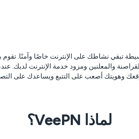
داة بسيطة تبقي نشاطك على الإنترنت خاصًا وآمنًا. تق
قعك وهويتك أصعب على التتبع ويساعدك على التصف
لماذا VeePN؟