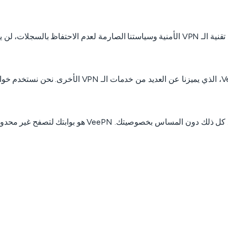
صيتك. VeePN هو بوابتك لتصفح غير محدود وآمن.