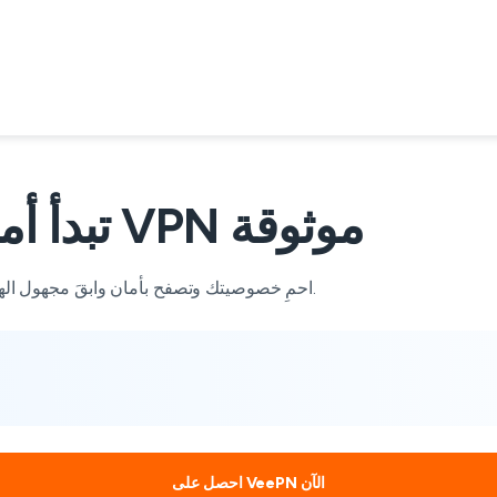
تبدأ أمانك على الإنترنت مع خدمة VPN موثوقة
احمِ خصوصيتك وتصفح بأمان وابقَ مجهول الهوية واحمِ بياناتك — كل ذلك في تطبيق أمني شامل بدون رسوم إضافية.
احصل على VeePN الآن