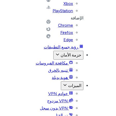
Xbox
PlayStation
الإضافة
Chrome
Firefox
Edge
رؤية جميع التطبيقات
حزمة الأمان
مكافحة الفيروسات
تنبيه بالخرق
هوية بديلة
الميزات
خوادم VPN
VPN مزدوج
VPN بدون سجل
زر القتل