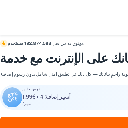
موثوق به من قبل
192,874,588 مستخدم
عرض خاص
-87%
+ 4 أشهر إضافية
1.99$
OFF
/شهر