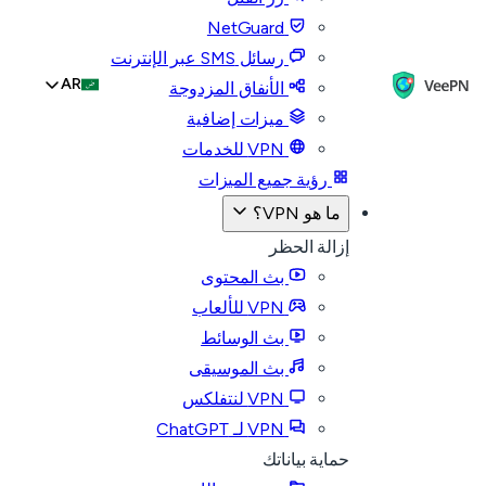
NetGuard
رسائل SMS عبر الإنترنت
AR
الأنفاق المزدوجة
ميزات إضافية
VPN للخدمات
رؤية جميع الميزات
ما هو VPN؟
إزالة الحظر
بث المحتوى
VPN للألعاب
بث الوسائط
بث الموسيقى
VPN لنتفلكس
VPN لـ ChatGPT
حماية بياناتك