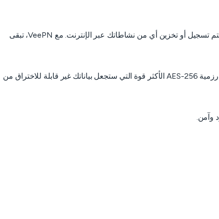
احمِ هويتك الرقمية باستخدام VeePN وتصفح الويب دون ترك أي أثر. مع تقنية الـ VPN الأمنية وسياستنا الصارمة لعدم الاحتفاظ بالسجلات، لن يتم تسجيل أو تخزين أي من نشاطاتك عبر الإنترنت. مع VeePN، تبقى
تأكد من أن كل ما تفعله عبر الإنترنت يبقى خاصًا باستخدام تشفير VeePN، الذي يميزنا عن العديد من خدمات الـ VPN الأخرى. نحن نستخدم خوارزمية AES-256 الأكثر قوة التي ستجعل بياناتك غير قابلة للاختراق من