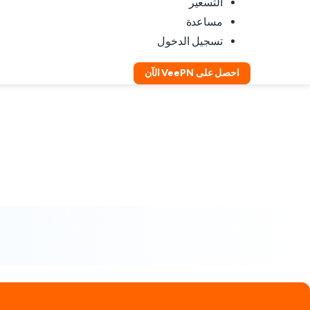
التسعير
مساعدة
تسجيل الدخول
احصل على VeePN الآن