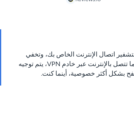
وم بتشفير اتصال الإنترنت الخاص بك، وتخفي
عنوان IP الخاص بك، وتحمي بياناتك الشخصية من القراصنة والمعلنين ومزود خدمة الإنترنت لديك. عندما تتصل بالإنترنت عبر خادم VPN، يتم توجيه
ح بشكل أكثر خصوصية، أينما كنت.