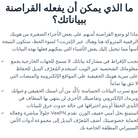
ما الذي يمكن أن يفعله القراصنة
ببياناتك؟
ذا لو وضع القراصنة أيديهم على بعض الأجزاء الصغيرة من هويتك
رقمية المتروكة هنا وهناك عبر الإنترنت؟ لسوء الحظ، ستكون النتيجة
وأ مما تتخيل. إليك بعض الأشياء التي يمكنهم فعلها بهذه البيانات:
نب الإفراط في مشاركة بياناتك. لا تسمح للجهات الخارجية بجمع
لوماتك الشخصية عبر الويب. استخدم المُعرّف البديل للحفاظ
ى سرية هويتك الحقيقية على المواقع الإلكترونية والمنصات التي
 تثق بها تماماً.
ع تسرب البيانات الحساسة. تأكَّد من أن اسمك الحقيقي وعنوانك
ريدك الإلكتروني وتفاصيلك الأخرى لن ينتهي بها المطاف في
أيدي الخطأ أو يتم اختراقها في حالة حدوث خرق للبيانات.
استمتع بحل أمني خفيف الوزن. تقدم VeePN حلولاً مباشرة وفعالة
ماية خصوصيتك. أضف المُعرّف البديل إلى مجموعة أدوات الأمن
سيبراني المطلقة الخاصة بك.