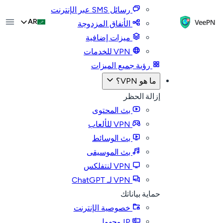
رسائل SMS عبر الإنترنت
AR
الأنفاق المزدوجة
ميزات إضافية
VPN للخدمات
رؤية جميع الميزات
ما هو VPN؟
إزالة الحظر
بث المحتوى
VPN للألعاب
بث الوسائط
بث الموسيقى
VPN لنتفلكس
VPN لـ ChatGPT
حماية بياناتك
خصوصية الإنترنت
IP مجهول