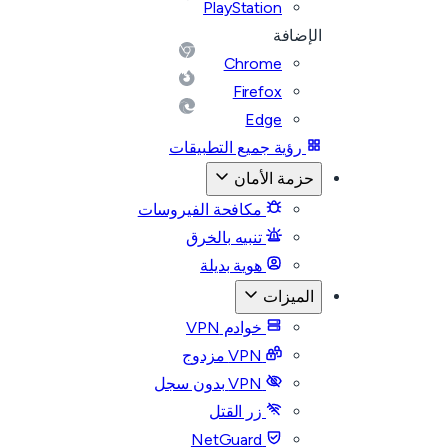
PlayStation
الإضافة
Chrome
Firefox
Edge
رؤية جميع التطبيقات
حزمة الأمان
مكافحة الفيروسات
تنبيه بالخرق
هوية بديلة
الميزات
خوادم VPN
VPN مزدوج
VPN بدون سجل
زر القتل
NetGuard