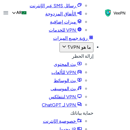
رسائل SMS عبر الإنترنت
AR
الأنفاق المزدوجة
ميزات إضافية
VPN للخدمات
رؤية جميع الميزات
ما هو VPN؟
إزالة الحظر
بث المحتوى
VPN للألعاب
بث الوسائط
بث الموسيقى
VPN لنتفلكس
VPN لـ ChatGPT
حماية بياناتك
خصوصية الإنترنت
IP مجهول