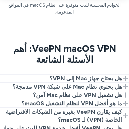
الخوادم المحسنة للبث متوفرة على نظام macOS في المواقع
المدعومة.
VeePN macOS VPN: أهم
الأسئلة الشائعة
هل يحتاج جهاز Mac إلى VPN؟
مثل أي كمبيوتر آخر، جهاز Mac الخاص بك ليس محصنًا تمامًا
هل يحتوي نظام Mac على شبكة VPN مدمجة؟
ضد التهديدات عبر الإنترنت.
فيبن
.
لا، جهاز Mac الخاص بك لا يحتوي على VPN مدمج. فهو
هل تشغيل VPN على نظام Mac آمن؟
يحتوي على عميل VPN يسمح لك بتكوين VPN الخاص بك،
يعتمد ذلك على نوع Mac VPN الذي تستخدمه.
فيبن
— آمن
ما هو أفضل VPN لنظام التشغيل macOS؟
ولكن للقيام بذلك، يجب عليك الحصول على خادم VPN.
للاستخدام على أي جهاز، وجهاز Mac الخاص بك ليس استثناءً.
عند اختيار أفضل VPN لجهاز MacBook الخاص بك، يجب
كيف يقارن VeePN بغيره من الشبكات الافتراضية
تفضيلات النظام
>
شبكة
.
عليك مراعاة العديد من العوامل.
التشفير المتقدم
,
سياسة
الخاصة (VPN) لـ macOS؟
عدم تسجيل الدخول
، أو
قتل التبديل
.
ميزات إضافية
و أ
بالمقارنة مع شبكات VPN الأخرى لنظام macOS، تقدم
هل يعتبر VeePN أفضل خدمة VPN للبث على جهاز