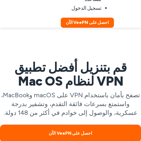
تسجيل الدخول
احصل على VeePN الآن
قم بتنزيل أفضل تطبيق
VPN لنظام Mac OS
تصفح بأمان باستخدام VPN على macOS وMacBook،
واستمتع بسرعات فائقة التقدم، وتشفير بدرجة
عسكرية، والوصول إلى خوادم في أكثر من 148 دولة.
احصل على VeePN الآن