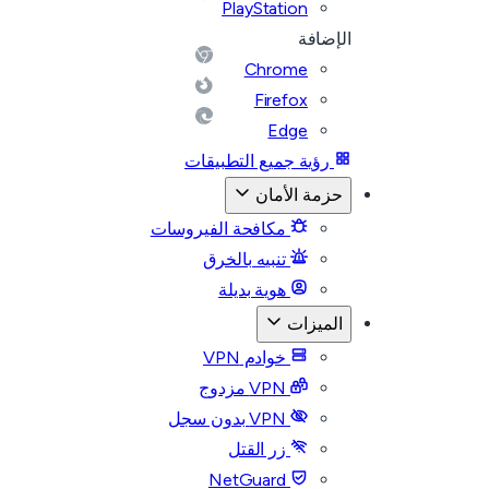
PlayStation
الإضافة
Chrome
Firefox
Edge
رؤية جميع التطبيقات
حزمة الأمان
مكافحة الفيروسات
تنبيه بالخرق
هوية بديلة
الميزات
خوادم VPN
VPN مزدوج
VPN بدون سجل
زر القتل
NetGuard