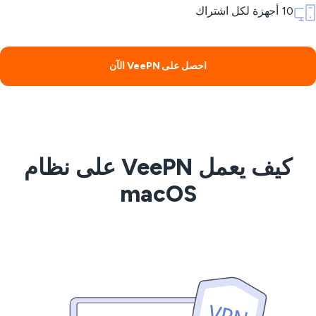
10 أجهزة لكل اشتراك
احصل على VeePN الآن
كيف يعمل VeePN على نظام
macOS