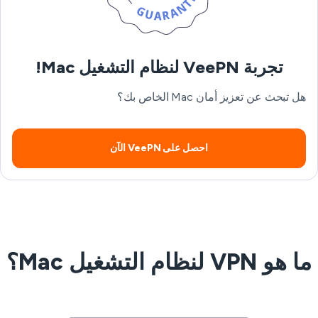
تجربة VeePN لنظام التشغيل Mac!
هل تبحث عن تعزيز أمان Mac الخاص بك؟
احصل على VeePN الآن
ا هو VPN لنظام التشغيل Mac؟