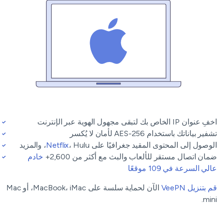
ان IP الخاص بك لتبقى مجهول الهوية عبر الإنترنت
ر بياناتك باستخدام AES-256 لأمان لا يُكسر
وصول إلى المحتوى المقيد جغرافيًا على
، Hulu، والمزيد
Netflix
ان اتصال مستقر للألعاب والبث مع أكثر من 2,600+
خادم
ي السرعة في 109 موقعًا
بتنزيل VeePN
الآن لحماية سلسة على MacBook، iMac، أو Mac
min