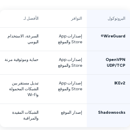
البروتوكول
التوافر
الأفضل لـ
WireGuard®
إصدارات App
السرعة، الاستخدام
Store والموقع
اليومي
OpenVPN
إصدارات App
حماية وموثوقية مرنة
UDP/TCP
Store والموقع
IKEv2
إصدارات App
تبديل مستقر بين
Store والموقع
الشبكات المحمولة
وWi-Fi
Shadowsocks
إصدار الموقع
الشبكات المقيدة
والمراقبة