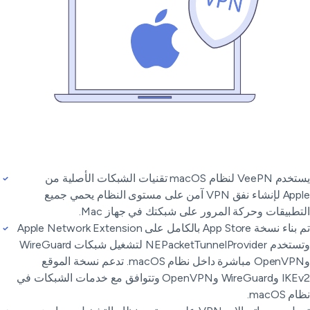
يستخدم VeePN لنظام macOS تقنيات الشبكات الأصلية من
Apple لإنشاء نفق VPN آمن على مستوى النظام يحمي جميع
تطبيقات وحركة المرور على شبكتك في جهاز Mac.
تم بناء نسخة App Store بالكامل على Apple Network Extension
وتستخدم NEPacketTunnelProvider لتشغيل شبكات WireGuard
وOpenVPN مباشرة داخل نظام macOS. تدعم نسخة الموقع
IKEv2 وWireGuard وOpenVPN وتتوافق مع خدمات الشبكات في
 macOS.