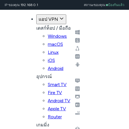
IP ของคุณ:
192.168.0.1
สถานะของคุณ:
ป้องกันแล้ว
แอป VPN
เดสก์ท็อป / มือถือ
Windows
macOS
Linux
iOS
Android
อุปกรณ์
Smart TV
Fire TV
Android TV
Apple TV
Router
เกมมิ่ง