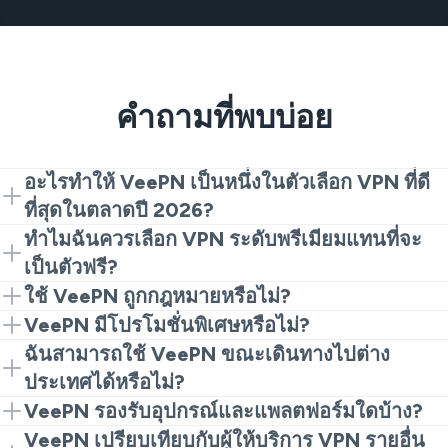
คำถามที่พบบ่อย
อะไรทำให้ VeePN เป็นหนึ่งในตัวเลือก VPN ที่ดี
ที่สุดในตลาดปี 2026?
VeePN เป็นบริการ VPN ที่มีความก้าวหน้าเพราะเสนอ
ทำไมฉันควรเลือก VPN ระดับพรีเมียมแทนที่จะ
ประโยชน์มากมายเช่น การเข้ารหัสข้อมูลชั้นนำ
เป็นตัวฟรี?
คุณสมบัติการรักษาความปลอดภัยที่ทันสมัย เครือข่าย
VPN ฟรีขาดโปรโตคอลการเข้ารหัสที่แข็งแกร่งและ
ใช้ VeePN ถูกกฎหมายหรือไม่?
เซิร์ฟเวอร์ที่กว้างขวาง และแบนด์วิธแบบไม่จำกัด
คุณสมบัติการรักษาความปลอดภัยอื่นๆ ที่จำเป็นสำหรับ
การใช้ VeePN ถูกกฎหมายในประเทศส่วนใหญ่ แต่มีบาง
VeePN มีโปรโมชั่นพิเศษหรือไม่?
การปกป้องความเป็นส่วนตัวของคุณจากภัยคุกคามดิจิทัล
ประเทศเช่น เกาหลีเหนือ เบลารุส โอมาน อิรัก และเติร์ก
อย่างไรก็ตาม VeePN ก้าวหน้าไปไกลกว่าแอพ VPN
แน่นอน! เรามีข้อเสนอส่วนลดต่างๆ ตลอดทั้งปี ซึ่ง
ฉันสามารถใช้ VeePN ขณะเดินทางไปต่าง
ทั้งหมด นอกจากนี้ แอพ VPN ฟรีหลายตัวเก็บรวบรวม
เมนิสถานที่ห้ามใช้แอพ VPN ใดๆ ประเทศอื่น ๆ เช่น
ทั่วไปเพราะเราให้เครื่องมือด้านความปลอดภัยไซเบอร์
หมายความว่าคุณสามารถคว้าข้อตกลงดีๆ ได้เสมอ! การ
ประเทศได้หรือไม่?
ข้อมูลของคุณและขายให้กับบุคคลที่สามซึ่งขัดต่อแนวคิด
รัสเซียและจีนใส่ข้อจำกัดที่เข้มงวดกับการใช้ VPN
เพิ่มเติม: ซอฟต์แวร์ป้องกันไวรัส Breach Alert, Alternative
สมัครสมาชิกทุกตัวของ VeePN มาพร้อมกับช่วงเวลาการ
แน่นอน ซื้อ VeePN ก่อนการเดินทางของคุณเพื่อที่จะ
VeePN รองรับอุปกรณ์และแพลตฟอร์มใดบ้าง?
ของ VPN โดยแท้จริง
ID, และอีเมลไม่ระบุชื่อ การยึดมั่นในนโยบาย No Logs
รับประกันคืนเงิน ทำให้คุณสามารถลองใช้คุณสมบัติ
สามารถเข้าถึงเนื้อหาที่คุณชื่นชอบขณะอยู่ต่างประเทศ
VeePN เข้ากันได้กับแพลตฟอร์มและระบบปฏิบัติการที่
VeePN เปรียบเทียบกับผู้ให้บริการ VPN รายอื่น
และช่วงเวลาการรับประกันคืนเงิน 30 วันทำให้ VeePN
ทั้งหมดและตัดสินใจว่าจะใช้แอพของเราต่อหรือไม่!