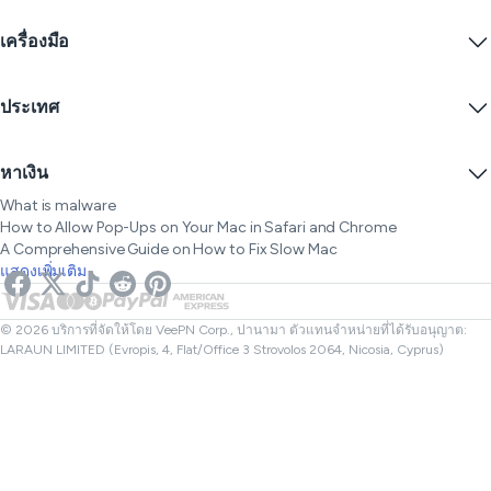
Edge
คำถามที่พบบ่อย
คูปอง
สตรีมเนื้อหา
VPN ฟรี
นโยบายความเป็นส่วนตัว
เครื่องมือ
ส่วนลดนักเรียน
ความเป็นส่วนตัวทางอินเทอร์เน็ต
ข้อกำหนดการให้บริการ
เซิร์ฟเวอร์ VPN
ความปลอดภัยออนไลน์
การแจ้งเตือนคำขอข้อมูล
IP ของฉันคืออะไร?
บล็อก
IP ไม่ระบุตัวตน
ประเทศ
การตั้งค่าคุกกี้
ซ่อน IP ของคุณ
VPN สำหรับเล่นเกม
ทดสอบการรั่วไหลของ DNS
ป้องกันการติดตาม
VPN ของสหรัฐ
SMS ออนไลน์
หาเงิน
VPN สำหรับการสตรีม
VPN ของสหราชอาณาจักร
ตรวจสอบลิงก์
Netflix VPN
VPN ของแคนาดา
What is malware
ตรวจสอบไฟล์
พันธมิตร
How to Allow Pop-Ups on Your Mac in Safari and Chrome
VPN ของตุรกี
A Comprehensive Guide on How to Fix Slow Mac
แสดงเพิ่มเติม
© 2026 บริการที่จัดให้โดย VeePN Corp., ปานามา ตัวแทนจำหน่ายที่ได้รับอนุญาต:
LARAUN LIMITED (Evropis, 4, Flat/Office 3 Strovolos 2064, Nicosia, Cyprus)