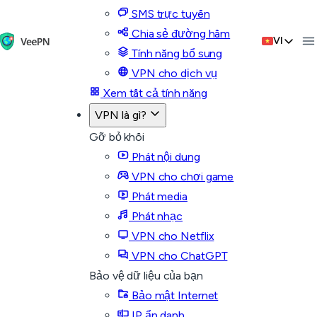
SMS trực tuyến
Chia sẻ đường hầm
VI
Tính năng bổ sung
VPN cho dịch vụ
Xem tất cả tính năng
VPN là gì?
Gỡ bỏ khối
Phát nội dung
VPN cho chơi game
Phát media
Phát nhạc
VPN cho Netflix
VPN cho ChatGPT
Bảo vệ dữ liệu của bạn
Bảo mật Internet
IP ẩn danh