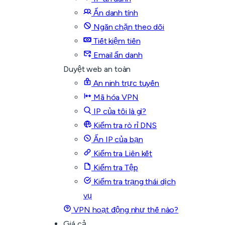
Ẩn danh tính
Ngăn chặn theo dõi
Tiết kiệm tiền
Email ẩn danh
Duyệt web an toàn
An ninh trực tuyến
Mã hóa VPN
IP của tôi là gì?
Kiểm tra rò rỉ DNS
Ẩn IP của bạn
Kiểm tra Liên kết
Kiểm tra Tệp
Kiểm tra trạng thái dịch
vụ
VPN hoạt động như thế nào?
Giá cả