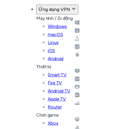
Ứng dụng VPN
Máy tính / Di động
Windows
macOS
Linux
iOS
Android
Thiết bị
Smart TV
Fire TV
Android TV
Apple TV
Router
Chơi game
Xbox