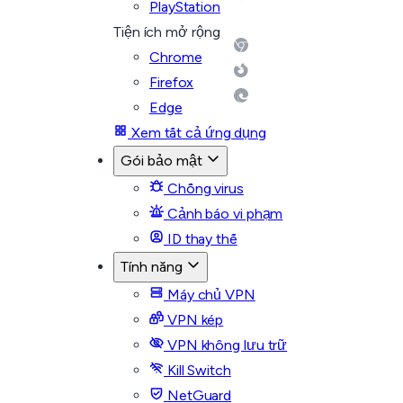
PlayStation
Tiện ích mở rộng
Chrome
Firefox
Edge
Xem tất cả ứng dụng
Gói bảo mật
Chống virus
Cảnh báo vi phạm
ID thay thế
Tính năng
Máy chủ VPN
VPN kép
VPN không lưu trữ
Kill Switch
NetGuard