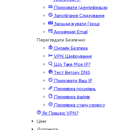
Приховати Ідентифікацію
Запобігання Слідкування
Заощаджувати Гроші
Анонімний Email
Переглядати Безпечно
Онлайн Безпека
VPN Шифрування
Що Таке Моя IP?
Тест Витоку DNS
Приховати Ваш IP
Перевірка посилань
Перевірка файлів
Перевірка стану сервісу
Як Працює VPN?
Ціни
Допомога