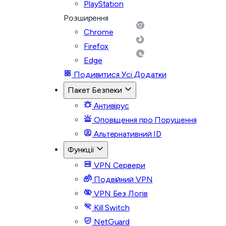
PlayStation
Розширення
Chrome
Firefox
Edge
Подивитися Усі Додатки
Пакет Безпеки
Антивірус
Оповіщення про Порушення
Альтернативний ID
Функції
VPN Сервери
Подвійний VPN
VPN Без Логів
Kill Switch
NetGuard