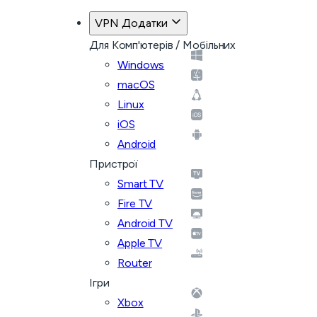
VPN Додатки
Для Комп'ютерів / Мобільних
Windows
macOS
Linux
iOS
Android
Пристрої
Smart TV
Fire TV
Android TV
Apple TV
Router
Ігри
Xbox