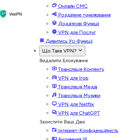
Онлайн СМС
Розділене тунелювання
Додаткові Функції
VPN для Послуг
Дивитись Усі Функції
Що Таке VPN?
Видалити Блокування
Трансляція Контенту
VPN для Ігор
Трансляція Медіа
Трансляція Музики
VPN для Netflix
VPN для ChatGPT
Захистити Ваші Дані
Інтернет-Конфіденційність
Анонімний IP