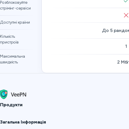
Розблоковуйте
стрімінг-сервіси
Доступні країни
До 5 рандом
Кількість
пристроїв
1
Максимальна
2 Мбі
швидкість
Продукти
Windows PC VPN
Загальна Інформація
VPN for macOS