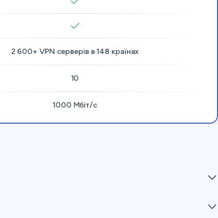
2 600+ VPN серверів в
148 країнах
10
1000 Мбіт/с