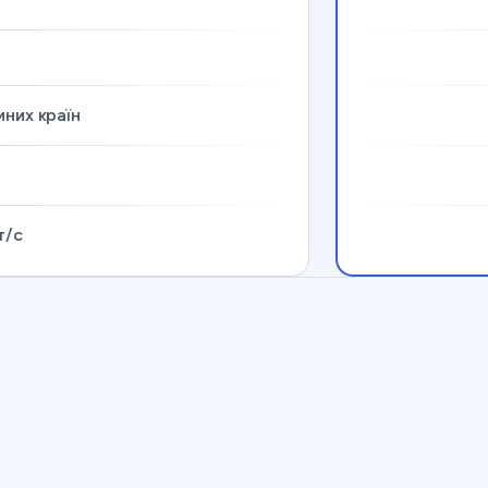
них країн
т/с