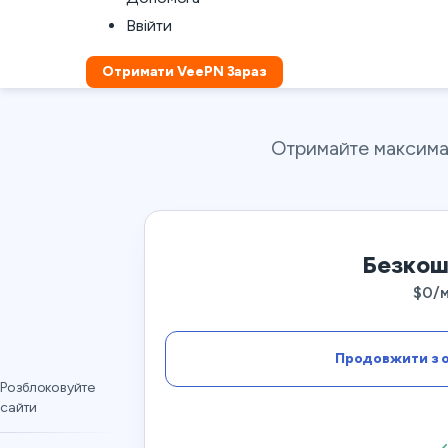
Ввійти
Отримати VeePN Зараз
Отримайте максима
Безкош
$0/м
Продовжити з 
Розблоковуйте
сайти