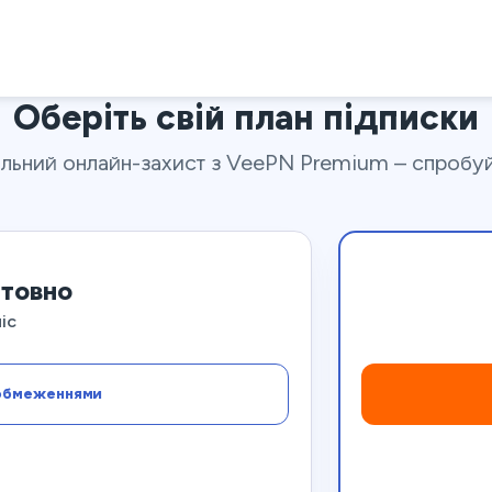
Оберіть свій план підписки
льний онлайн-захист з VeePN Premium – спробуйт
товно
іс
обмеженнями