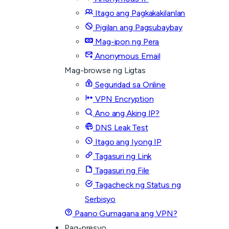
Itago ang Pagkakakilanlan
Pigilan ang Pagsubaybay
Mag-ipon ng Pera
Anonymous Email
Mag-browse ng Ligtas
Seguridad sa Online
VPN Encryption
Ano ang Aking IP?
DNS Leak Test
Itago ang Iyong IP
Tagasuri ng Link
Tagasuri ng File
Tagacheck ng Status ng
Serbisyo
Paano Gumagana ang VPN?
Pag-presyo