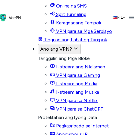
Online na SMS
Split Tunneling
FIL
Karagdagang Tampok
VPN para sa Mga Serbisyo
Tingnan ang Lahat ng Tampok
Ano ang VPN?
Tanggalin ang Mga Bloke
I-stream ang Nilalaman
VPN para sa Gaming
I-stream ang Media
I-stream ang Musika
VPN para sa Netflix
VPN para sa ChatGPT
Protektahan ang Iyong Data
Pagkapribado sa Internet
Anonymous IP