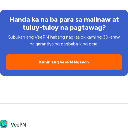
makakatulong din.
Handa ka na ba para sa malinaw at
tuluy-tuloy na pagtawag?
Subukan ang VeePN habang nag-aalok kami ng 30-araw
na garantiya ng pagbabalik ng pera.
Kunin ang VeePN Ngayon