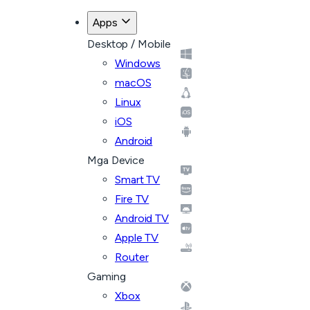
Apps
Desktop / Mobile
Windows
macOS
Linux
iOS
Android
Mga Device
Smart TV
Fire TV
Android TV
Apple TV
Router
Gaming
Xbox