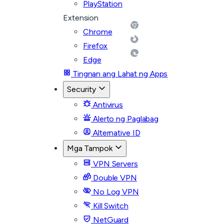
PlayStation
Extension
Chrome
Firefox
Edge
Tingnan ang Lahat ng Apps
Security
Antivirus
Alerto ng Paglabag
Alternative ID
Mga Tampok
VPN Servers
Double VPN
No Log VPN
Kill Switch
NetGuard