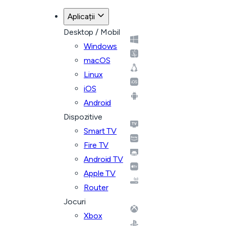
Aplicații
Desktop / Mobil
Windows
macOS
Linux
iOS
Android
Dispozitive
Smart TV
Fire TV
Android TV
Apple TV
Router
Jocuri
Xbox