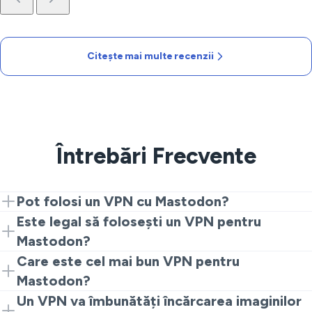
Citește mai multe recenzii
Întrebări Frecvente
Pot folosi un VPN cu Mastodon?
Da. Instalați VeePN, conectați-vă la un server apropiat
Este legal să folosești un VPN pentru
și deschideți instanța voastră. Acest setup simplu vă
Mastodon?
oferă o cale privată și stabilă.
În multe țări, da. Un VPN protejează confidențialitatea
Care este cel mai bun VPN pentru
pe rețelele publice. Verificați regulile locale și urmați
Mastodon?
termenii instanței voastre.
Căutați servere rapide, protocoale moderne și o clară
Un VPN va îmbunătăți încărcarea imaginilor