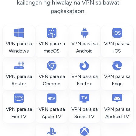
kailangan ng hiwalay na VPN sa bawat
pagkakataon.
VPN para sa
VPN para sa
VPN para sa
VPN para sa
Windows
macOS
Android
iOS
VPN para sa
VPN para sa
VPN para sa
VPN para sa
Router
Chrome
Firefox
Edge
VPN para sa
VPN para sa
VPN para sa
VPN para sa
Fire TV
Apple TV
Smart TV
Android TV