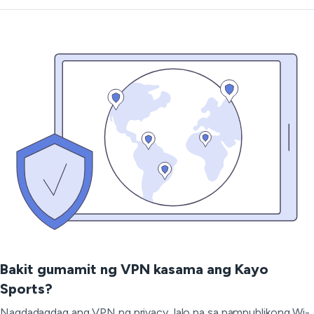
Bakit gumamit ng VPN kasama ang Kayo
Sports?
Nagdadagdag ang VPN ng privacy, lalo na sa pampublikong Wi-