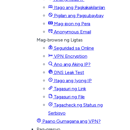
Itago ang Pagkakakilanlan
Pigilan ang Pagsubaybay
Mag-ipon ng Pera
Anonymous Email
Mag-browse ng Ligtas
Seguridad sa Online
VPN Encryption
Ano ang Aking IP?
DNS Leak Test
Itago ang Iyong IP
Tagasuri ng Link
Tagasuri ng File
Tagacheck ng Status ng
Serbisyo
Paano Gumagana ang VPN?
Pag-presyo