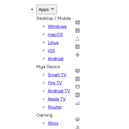
Apps
Desktop / Mobile
Windows
macOS
Linux
iOS
Android
Mga Device
Smart TV
Fire TV
Android TV
Apple TV
Router
Gaming
Xbox