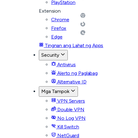
PlayStation
Extension
Chrome
Firefox
Edge
Tingnan ang Lahat ng Apps
Security
Antivirus
Alerto ng Paglabag
Alternative ID
Mga Tampok
VPN Servers
Double VPN
No Log VPN
Kill Switch
NetGuard