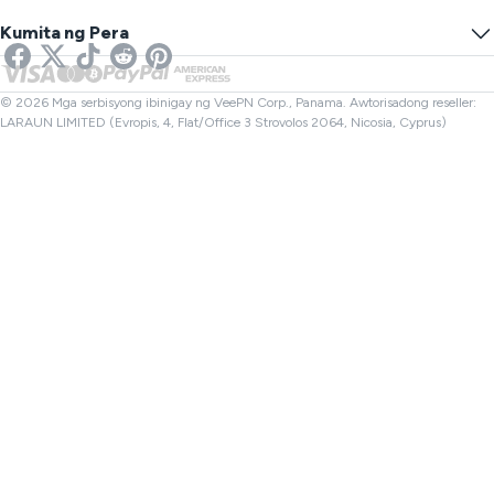
Pigilan ang Pagsubaybay
US VPN
Online na SMS
Kumita ng Pera
VPN para sa Streaming
UK VPN
Tagasuri ng Link
Netflix VPN
Canada VPN
Tagasuri ng File
Mga Kasosyo
Turkey VPN
© 2026 Mga serbisyong ibinigay ng VeePN Corp., Panama. Awtorisadong reseller:
LARAUN LIMITED (Evropis, 4, Flat/Office 3 Strovolos 2064, Nicosia, Cyprus)