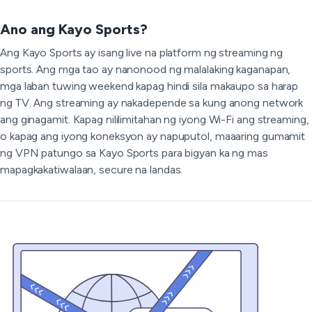
Ano ang Kayo Sports?
Ang Kayo Sports ay isang live na platform ng streaming ng
sports. Ang mga tao ay nanonood ng malalaking kaganapan,
mga laban tuwing weekend kapag hindi sila makaupo sa harap
ng TV. Ang streaming ay nakadepende sa kung anong network
ang ginagamit. Kapag nililimitahan ng iyong Wi-Fi ang streaming,
o kapag ang iyong koneksyon ay napuputol, maaaring gumamit
ng VPN patungo sa Kayo Sports para bigyan ka ng mas
mapagkakatiwalaan, secure na landas.