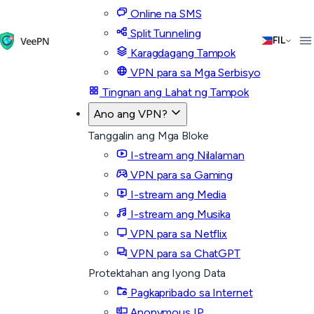
Online na SMS
Split Tunneling
FIL
Karagdagang Tampok
VPN para sa Mga Serbisyo
Tingnan ang Lahat ng Tampok
Ano ang VPN?
Tanggalin ang Mga Bloke
I-stream ang Nilalaman
VPN para sa Gaming
I-stream ang Media
I-stream ang Musika
VPN para sa Netflix
VPN para sa ChatGPT
Protektahan ang Iyong Data
Pagkapribado sa Internet
Anonymous IP