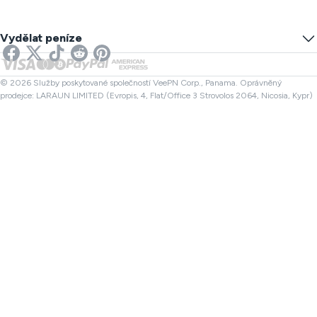
VPN pro hry
Test úniku DNS
Zabránit sledování
US VPN
Online SMS
Vydělat peníze
VPN pro Streamování
UK VPN
Kontrola odkazu
VPN pro Netflix
Kanada VPN
Kontrola souboru
Partneři
Turecko VPN
© 2026 Služby poskytované společností VeePN Corp., Panama. Oprávněný
prodejce: LARAUN LIMITED (Evropis, 4, Flat/Office 3 Strovolos 2064, Nicosia, Kypr)