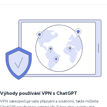
Výhody používání VPN s ChatGPT
VPN zabezpečuje vaše připojení a soukromí, takže můžete
ChatGPT používat na veřejné Wi-Fi bez obav z úniku dat.