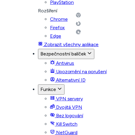
PlayStation
Rozšíření
Chrome
Firefox
Edge
Zobrazit všechny aplikace
Bezpečnostní balíček
Antivirus
Upozornění na porušení
Alternativní ID
Funkce
VPN servery
Dvojitá VPN
Bez logování
Kill Switch
NetGuard