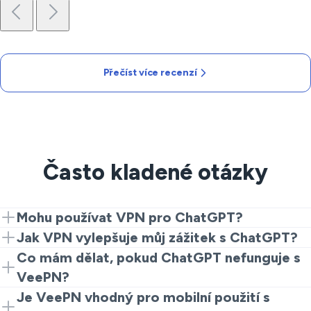
Přečíst více recenzí
Často kladené otázky
Mohu používat VPN pro ChatGPT?
Ano, můžete. Stačí připojit VeePN k podporovanému
Jak VPN vylepšuje můj zážitek s ChatGPT?
serveru a přistupovat k ChatGPT jako obvykle.
VPN zabezpečuje vaše připojení, takže je bezpečnější
Co mám dělat, pokud ChatGPT nefunguje s
používat ChatGPT na veřejné Wi-Fi.
VeePN?
Zkuste přepnout servery nebo upravit nastavení VPN
Je VeePN vhodný pro mobilní použití s