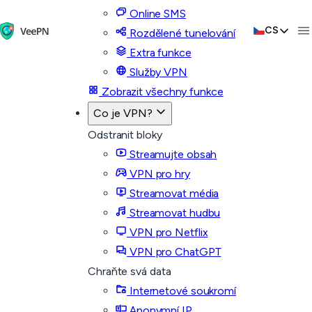
Online SMS
CS
Rozdělené tunelování
Extra funkce
Služby VPN
Zobrazit všechny funkce
Co je VPN?
Odstranit bloky
Streamujte obsah
VPN pro hry
Streamovat média
Streamovat hudbu
VPN pro Netflix
VPN pro ChatGPT
Chraňte svá data
Internetové soukromí
Anonymní IP