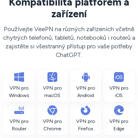
Kompatibilita platforem a
zařízení
Používejte VeePN na různých zařízeních včetně
chytrých telefonů, tabletů, notebooků i routerů a
zajistěte si všestranný přístup pro vaše potřeby
ChatGPT.
VPN pro
VPN pro
VPN pro
VPN pro
Windows
macOS
Android
iOS
VPN pro
VPN pro
VPN pro
VPN pro
Router
Chrome
Firefox
Edge