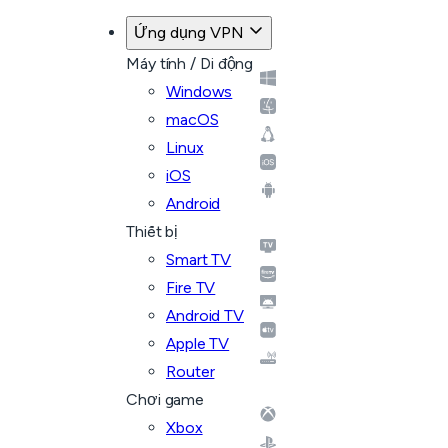
Ứng dụng VPN
Máy tính / Di động
Windows
macOS
Linux
iOS
Android
Thiết bị
Smart TV
Fire TV
Android TV
Apple TV
Router
Chơi game
Xbox