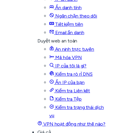
Ẩn danh tính
Ngăn chặn theo dõi
Tiết kiệm tiền
Email ẩn danh
Duyệt web an toàn
An ninh trực tuyến
Mã hóa VPN
IP của tôi là gì?
Kiểm tra rò rỉ DNS
Ẩn IP của bạn
Kiểm tra Liên kết
Kiểm tra Tệp
Kiểm tra trạng thái dịch
vụ
VPN hoạt động như thế nào?
Giá cả