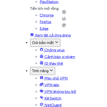
PlayStation
Tiện ích mở rộng
Chrome
Firefox
Edge
Xem tất cả ứng dụng
Gói bảo mật
Chống virus
Cảnh báo vi phạm
ID thay thế
Tính năng
Máy chủ VPN
VPN kép
VPN không lưu trữ
Kill Switch
NetGuard