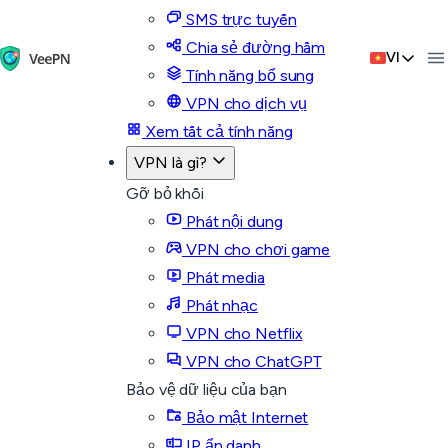
SMS trực tuyến
Chia sẻ đường hầm
VI
Tính năng bổ sung
VPN cho dịch vụ
Xem tất cả tính năng
VPN là gì?
Gỡ bỏ khối
Phát nội dung
VPN cho chơi game
Phát media
Phát nhạc
VPN cho Netflix
VPN cho ChatGPT
Bảo vệ dữ liệu của bạn
Bảo mật Internet
IP ẩn danh