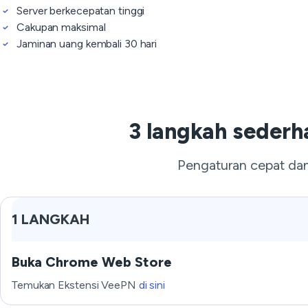
Server berkecepatan tinggi
Cakupan maksimal
Jaminan uang kembali 30 hari
3 langkah seder
Pengaturan cepat da
1 LANGKAH
Buka Chrome Web Store
Temukan Ekstensi VeePN
di sini