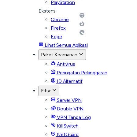
PlayStation
Ekstensi
Chrome
Firefox
Edge
Lihat Semua Aplikasi
Paket Keamanan
Antivirus
Peringatan Pelanggaran
ID Alternatif
Fitur
Server VPN
Double VPN
VPN Tanpa Log
Kill Switch
NetGuard