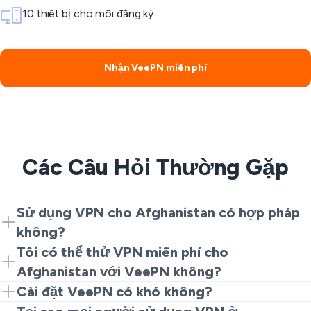
10 thiết bị cho mỗi đăng ký
Nhận VeePN miễn phí
Các Câu Hỏi Thường Gặp
Sử dụng VPN cho Afghanistan có hợp pháp
không?
Đối với việc sử dụng quyền riêng tư bình thường, đây
Tôi có thể thử VPN miễn phí cho
là hoàn toàn bình thường. Nhiều người sử dụng VPN
Afghanistan với VeePN không?
cho Afghanistan để lướt web an toàn hơn, bảo vệ dữ
Có. Bạn có thể bắt đầu với tiện ích mở rộng trình
Cài đặt VeePN có khó không?
liệu cá nhân và thêm độ bảo mật. Chỉ cần tuân thủ các
duyệt VeePN. Theo cách này, bạn có thể thử một tùy
Hoàn toàn không. Bạn chỉ cần cài đặt ứng dụng hoặc