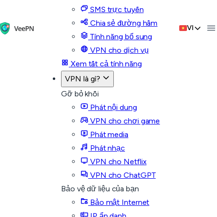
SMS trực tuyến
Chia sẻ đường hầm
VI
Tính năng bổ sung
VPN cho dịch vụ
Xem tất cả tính năng
VPN là gì?
Gỡ bỏ khối
Phát nội dung
VPN cho chơi game
Phát media
Phát nhạc
VPN cho Netflix
VPN cho ChatGPT
Bảo vệ dữ liệu của bạn
Bảo mật Internet
IP ẩn danh