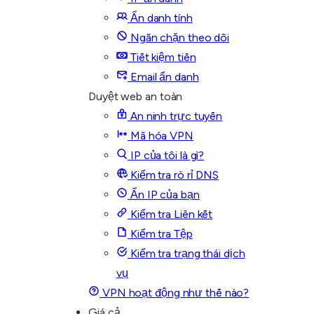
Ẩn danh tính
Ngăn chặn theo dõi
Tiết kiệm tiền
Email ẩn danh
Duyệt web an toàn
An ninh trực tuyến
Mã hóa VPN
IP của tôi là gì?
Kiểm tra rò rỉ DNS
Ẩn IP của bạn
Kiểm tra Liên kết
Kiểm tra Tệp
Kiểm tra trạng thái dịch
vụ
VPN hoạt động như thế nào?
Giá cả