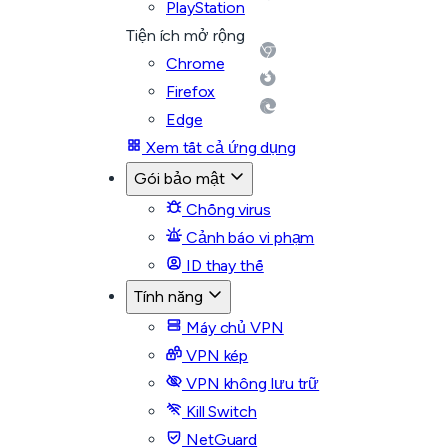
PlayStation
Tiện ích mở rộng
Chrome
Firefox
Edge
Xem tất cả ứng dụng
Gói bảo mật
Chống virus
Cảnh báo vi phạm
ID thay thế
Tính năng
Máy chủ VPN
VPN kép
VPN không lưu trữ
Kill Switch
NetGuard