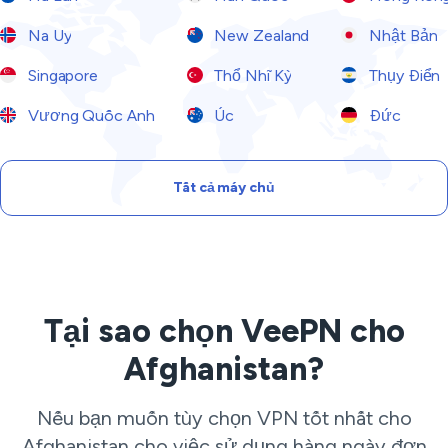
Na Uy
New Zealand
Nhật Bản
Singapore
Thổ Nhĩ Kỳ
Thụy Điển
Vương Quốc Anh
Úc
Đức
Tất cả máy chủ
Tại sao chọn VeePN cho
Afghanistan?
Nếu bạn muốn tùy chọn VPN tốt nhất cho
Afghanistan cho việc sử dụng hàng ngày đơn