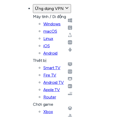
Ứng dụng VPN
Máy tính / Di động
Windows
macOS
Linux
iOS
Android
Thiết bị
Smart TV
Fire TV
Android TV
Apple TV
Router
Chơi game
Xbox