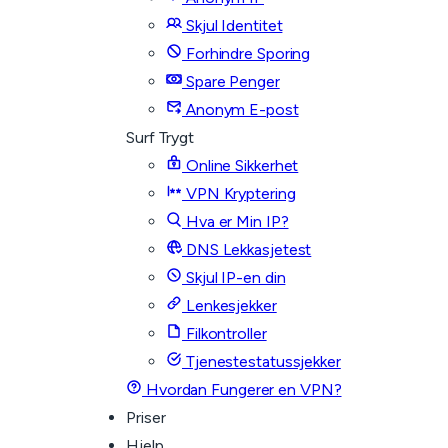
Skjul Identitet
Forhindre Sporing
Spare Penger
Anonym E-post
Surf Trygt
Online Sikkerhet
VPN Kryptering
Hva er Min IP?
DNS Lekkasjetest
Skjul IP-en din
Lenkesjekker
Filkontroller
Tjenestestatussjekker
Hvordan Fungerer en VPN?
Priser
Hjelp