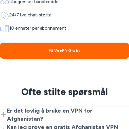
Ubegrenset båndbredde
24/7 live chat-støtte
10 enheter per abonnement
Få VeePN Gratis
Ofte stilte spørsmål
Er det lovlig å bruke en VPN for
Afghanistan?
For normal personvernsbruk er det vanlig. Mange
Kan jeg prøve en gratis Afghanistan VPN