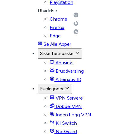
PlayStation
Utvidelse
Chrome
Firefox
Edge
Se Alle Apper
Sikkerhetspakke
Antivirus
Bruddvarsling
Alternativ ID
Funksjoner
VPN Servere
Dobbel VPN
Ingen Logg VPN
Kill Switch
NetGuard