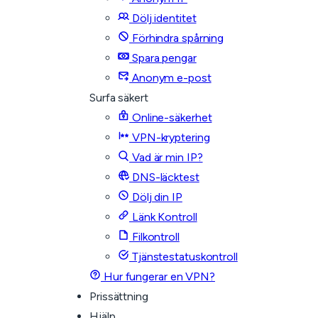
Dölj identitet
Förhindra spårning
Spara pengar
Anonym e-post
Surfa säkert
Online-säkerhet
VPN-kryptering
Vad är min IP?
DNS-läcktest
Dölj din IP
Länk Kontroll
Filkontroll
Tjänstestatuskontroll
Hur fungerar en VPN?
Prissättning
Hjälp