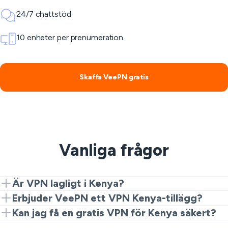
24/7 chattstöd
10 enheter per prenumeration
Skaffa VeePN gratis
Vanliga frågor
Är VPN lagligt i Kenya?
Ja. VPN är lagliga för integritet och säkerhet. Emellertid
Erbjuder VeePN ett VPN Kenya-tillägg?
är olagliga aktiviteter fortfarande förbjudna.
Ja. Börja med Chrome-tillägget för en snabb och gratis
Kan jag få en gratis VPN för Kenya säkert?
VPN-upplevelse i Kenya. Uppgradera till fullständiga
Generellt sett är gratis VPNs farliga för din digitala