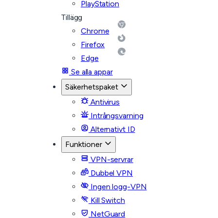
PlayStation
Tillägg
Chrome
Firefox
Edge
Se alla appar
Säkerhetspaket
Antivirus
Intrångsvarning
Alternativt ID
Funktioner
VPN-servrar
Dubbel VPN
Ingen logg-VPN
Kill Switch
NetGuard