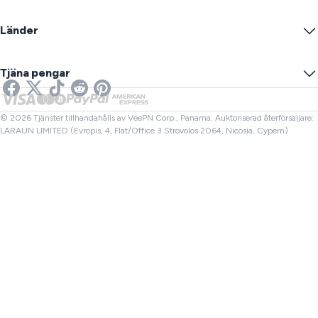
VPN-servrar
Online-säkerhet
Warrant Canary
Vad är min IP?
Blogg
Anonym IP
Länder
Cookieinställningar
Dölj din IP
VPN för spel
DNS-läcktest
Förhindra spårning
USA VPN
Online SMS
Tjäna pengar
VPN för streaming
Storbritannien VPN
Länk Kontroll
Netflix VPN
Kanada VPN
Filkontroll
Affiliates
Turkiet VPN
© 2026 Tjänster tillhandahålls av VeePN Corp., Panama. Auktoriserad återförsäljare:
LARAUN LIMITED (Evropis, 4, Flat/Office 3 Strovolos 2064, Nicosia, Cypern)