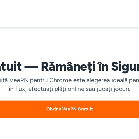
tuit — Rămâneți în Sigur
ită VeePN pentru Chrome este alegerea ideală pentr
în flux, efectuați plăți online sau jucați jocuri.
Obține VeePN Gratuit