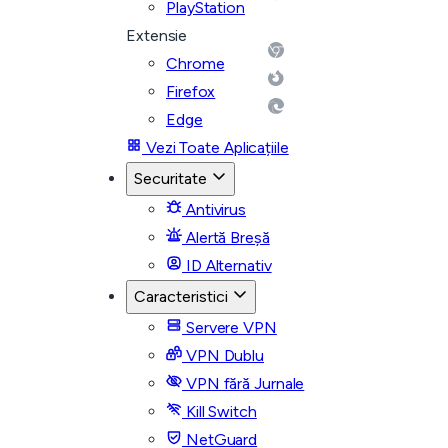
PlayStation
Extensie
Chrome
Firefox
Edge
Vezi Toate Aplicațiile
Securitate
Antivirus
Alertă Breșă
ID Alternativ
Caracteristici
Servere VPN
VPN Dublu
VPN fără Jurnale
Kill Switch
NetGuard