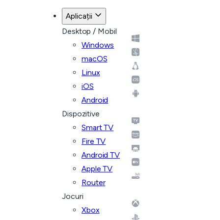
Aplicații
Desktop / Mobil
Windows
macOS
Linux
iOS
Android
Dispozitive
Smart TV
Fire TV
Android TV
Apple TV
Router
Jocuri
Xbox