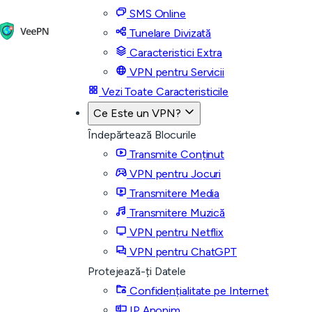
SMS Online
Tunelare Divizată
Caracteristici Extra
VPN pentru Servicii
Vezi Toate Caracteristicile
Ce Este un VPN?
Îndepărtează Blocurile
Transmite Conținut
VPN pentru Jocuri
Transmitere Media
Transmitere Muzică
VPN pentru Netflix
VPN pentru ChatGPT
Protejează-ți Datele
Confidențialitate pe Internet
IP Anonim