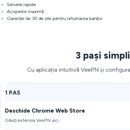
Servere rapide
Acoperire maximă
Garanție de 30 de zile pentru returnarea banilor
3 pași simpl
Cu aplicația intuitivă VeePN și configura
1 PAS
Deschide Chrome Web Store
Găsiți extensia VeePN
aici
.