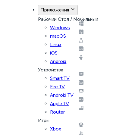
Приложения
Рабочий Стол / Мобильный
Windows
macOS
Linux
iOS
Android
Устройства
Smart TV
Fire TV
Android TV
Apple TV
Router
Игры
Xbox