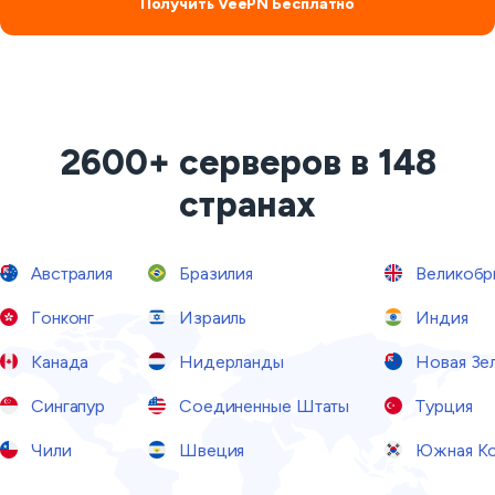
Получить VeePN Бесплатно
2600+ серверов в 148
странах
Австралия
Бразилия
Великобр
Гонконг
Израиль
Индия
Канада
Нидерланды
Новая Зе
Сингапур
Соединенные Штаты
Турция
Чили
Швеция
Южная Ко