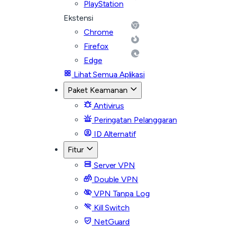
PlayStation
Ekstensi
Chrome
Firefox
Edge
Lihat Semua Aplikasi
Paket Keamanan
Antivirus
Peringatan Pelanggaran
ID Alternatif
Fitur
Server VPN
Double VPN
VPN Tanpa Log
Kill Switch
NetGuard