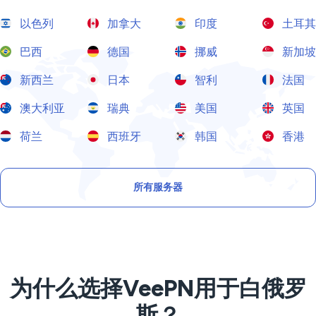
以色列
加拿大
印度
土耳其
巴西
德国
挪威
新加坡
新西兰
日本
智利
法国
澳大利亚
瑞典
美国
英国
荷兰
西班牙
韩国
香港
所有服务器
为什么选择VeePN用于白俄罗
斯？