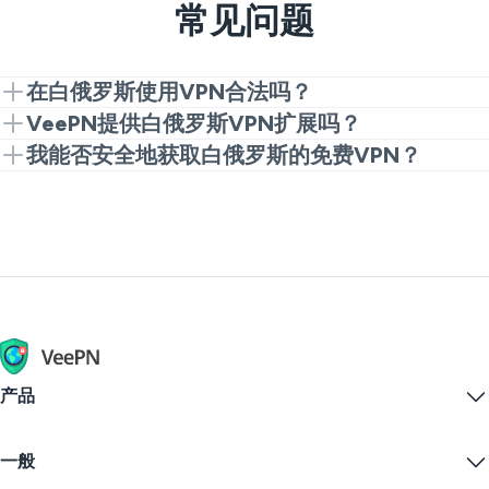
常见问题
在白俄罗斯使用VPN合法吗？
VPN在白俄罗斯是有法律规定的，因此您需要在使用
VeePN提供白俄罗斯VPN扩展吗？
VPN之前检查当地法律。
是的。从Chrome扩展开始，享受快速和免费的白俄罗
我能否安全地获取白俄罗斯的免费VPN？
斯VPN体验。升级到完整应用程序，以获得更多速度和
通常，免费VPN对您的数字隐私是危险的。但是，
服务器选项。
VeePN提供了一种安全方式来尝试免费的白俄罗斯
VPN，通过免费的Chrome扩展。然后，您可以升级到
高级版以获得最佳性能。
产品
Windows PC VPN
一般
VPN for macOS