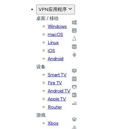
VPN应用程序
桌面 / 移动
Windows
macOS
Linux
iOS
Android
设备
Smart TV
Fire TV
Android TV
Apple TV
Router
游戏
Xbox