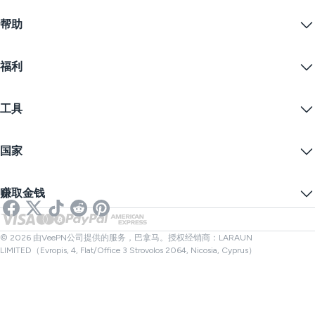
Linux VPN
什么是VPN？
iOS VPN
帮助
VPN下载
Android VPN
功能
Chrome
支持中心
定价
福利
Firefox
联系我们
VPN免费试用
Edge
常见问题
优惠券
流播内容
免费VPN
隐私政策
工具
学生优惠
网络隐私
服务条款
VPN服务器
在线安全
备案警告
什么是我的IP？
博客
匿名IP
国家
Cookie偏好设置
隐藏您的IP
VPN用于游戏
DNS泄漏测试
防止追踪
美国VPN
在线短信
赚取金钱
流媒体用VPN
英国VPN
链接检查器
Netflix VPN
加拿大VPN
文件检查器
合作伙伴
土耳其VPN
© 2026 由VeePN公司提供的服务，巴拿马。授权经销商：LARAUN
LIMITED（Evropis, 4, Flat/Office 3 Strovolos 2064, Nicosia, Cyprus）