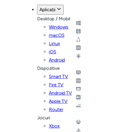
Aplicații
Desktop / Mobil
Windows
macOS
Linux
iOS
Android
Dispozitive
Smart TV
Fire TV
Android TV
Apple TV
Router
Jocuri
Xbox