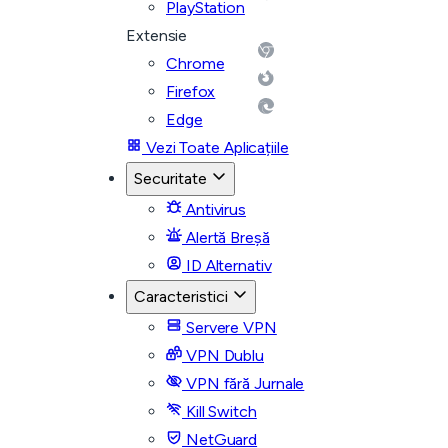
PlayStation
Extensie
Chrome
Firefox
Edge
Vezi Toate Aplicațiile
Securitate
Antivirus
Alertă Breșă
ID Alternativ
Caracteristici
Servere VPN
VPN Dublu
VPN fără Jurnale
Kill Switch
NetGuard