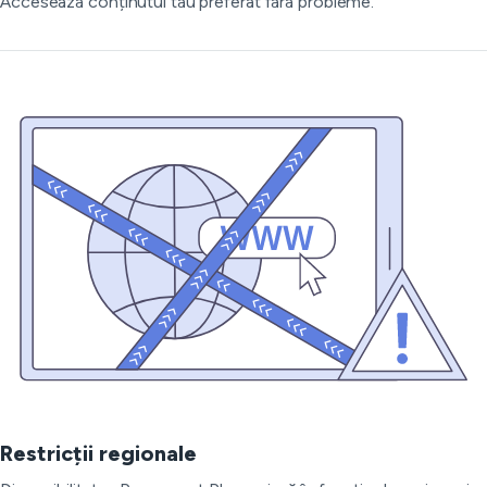
Accesează conținutul tău preferat fără probleme.
Restricții regionale