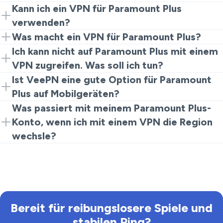
Kann ich ein VPN für Paramount Plus
verwenden?
Ja, verbinden Sie einfach VeePN mit einem geeigneten
Was macht ein VPN für Paramount Plus?
Server und streamen Sie, als wären Sie wieder zu
Ein VPN verschlüsselt Ihre Daten und maskiert Ihre IP-
Ich kann nicht auf Paramount Plus mit einem
Hause.
Adresse, sodass Sie geographische Einschränkungen
VPN zugreifen. Was soll ich tun?
umgehen können.
Versuchen Sie, sich mit einem anderen Server zu
Ist VeePN eine gute Option für Paramount
verbinden oder löschen Sie Ihre Browser-Cookies.
Plus auf Mobilgeräten?
Stellen Sie sicher, dass VeePN aktiviert ist.
Absolut! VeePN ist mit mobilen Geräten kompatibel
Was passiert mit meinem Paramount Plus-
und hilft, eine stabile Verbindung aufrechtzuerhalten.
Konto, wenn ich mit einem VPN die Region
wechsle?
Sie können auf die Inhalte zugreifen, die in der Region
verfügbar sind, mit der Sie verbunden sind, aber
bedenken Sie, dass einige Kontoeinstellungen variieren
können.
Bereit für reibungslosere Spiele und
stabilen Ping?