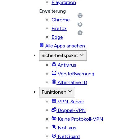
PlayStation
Erweiterung
Chrome
Firefox
Edge
Alle Apps ansehen
Sicherheitspaket
Antivirus
Verstoßwarnung
Alternative ID
Funktionen
VPN-Server
Doppel-VPN
Keine Protokoll-VPN
Not-aus
NetGuard