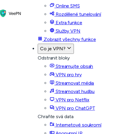
Online SMS
Rozdělené tunelování
Extra funkce
Služby VPN
Zobrazit všechny funkce
Co je VPN?
Odstranit bloky
Streamujte obsah
VPN pro hry
Streamovat média
Streamovat hudbu
VPN pro Netflix
VPN pro ChatGPT
Chraňte svá data
Internetové soukromí
Anonymní IP