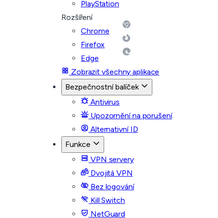
PlayStation
Rozšíření
Chrome
Firefox
Edge
Zobrazit všechny aplikace
Bezpečnostní balíček
Antivirus
Upozornění na porušení
Alternativní ID
Funkce
VPN servery
Dvojitá VPN
Bez logování
Kill Switch
NetGuard