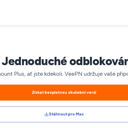
 Jednoduché odblokování
ount Plus, ať jste kdekoli. VeePN udržuje vaše přip
Získat bezplatnou zkušební verzi
Stáhnout pro Mac