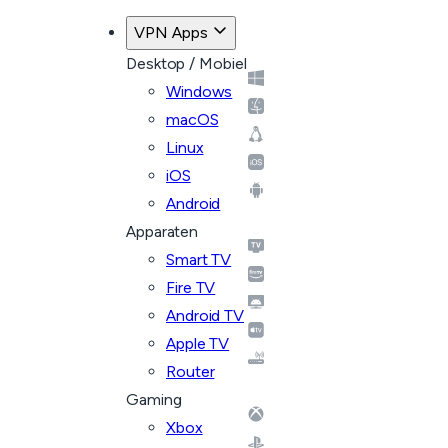
VPN Apps
Desktop / Mobiel
Windows
macOS
Linux
iOS
Android
Apparaten
Smart TV
Fire TV
Android TV
Apple TV
Router
Gaming
Xbox