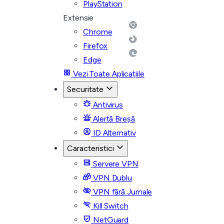
PlayStation
Extensie
Chrome
Firefox
Edge
Vezi Toate Aplicațiile
Securitate
Antivirus
Alertă Breșă
ID Alternativ
Caracteristici
Servere VPN
VPN Dublu
VPN fără Jurnale
Kill Switch
NetGuard