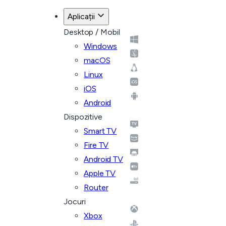
Aplicații
Desktop / Mobil
Windows
macOS
Linux
iOS
Android
Dispozitive
Smart TV
Fire TV
Android TV
Apple TV
Router
Jocuri
Xbox