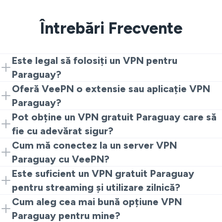
Întrebări Frecvente
Este legal să folosiți un VPN pentru
Paraguay?
Da. Dacă vă întrebați „este VPN legal în Paraguay”,
Oferă VeePN o extensie sau aplicație VPN
răspunsul este da pentru utilizare normală, cum ar fi
Paraguay?
streaming-ul sau băncile. Amintiți-vă doar că legile
Da. VeePN are o extensie de browser gratuită VPN
Pot obține un VPN gratuit Paraguay care să
locale se aplică chiar și cu un VPN Paraguay.
Paraguay și aplicații complete pentru telefon, laptop și
fie cu adevărat sigur?
tabletă când aveți nevoie de mai multă viteză și funcții.
Da. Cu VeePN, puteți utiliza un VPN gratuit Paraguay în
Cum mă conectez la un server VPN
extensia Chrome, iar acest VPN gratuit Paraguay are
Paraguay cu VeePN?
criptare puternică și o politică Fără Loguri.
Instalați VeePN, deschideți aplicația sau extensia,
Este suficient un VPN gratuit Paraguay
alegeți Paraguay din listă și atingeți Conectați-vă. Veți
pentru streaming și utilizare zilnică?
trece printr-un server VPN Paraguay, astfel încât site-
Un VPN gratuit Paraguay este suficient pentru
Cum aleg cea mai bună opțiune VPN
urile să vadă un IP local.
navigare ușoară și streaming scurt. Pentru streaming
Paraguay pentru mine?