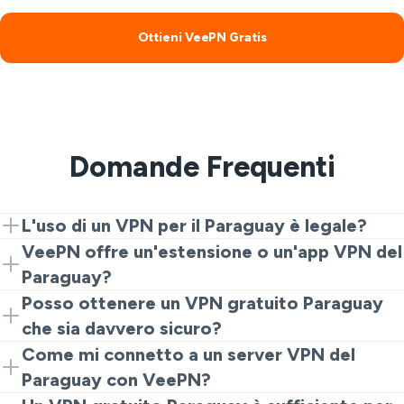
Ottieni VeePN Gratis
Domande Frequenti
L'uso di un VPN per il Paraguay è legale?
Sì. Se ti chiedi "il VPN è legale in Paraguay", la risposta è
VeePN offre un'estensione o un'app VPN del
sì per un uso normale come lo streaming o il banking.
Paraguay?
Ricorda che le leggi locali si applicano anche con un
Sì. VeePN ha un'estensione del browser VPN Paraguay
Posso ottenere un VPN gratuito Paraguay
VPN del Paraguay.
gratuitae app complete per telefono, laptop e tablet
che sia davvero sicuro?
quando hai bisogno di maggiore velocità e funzionalità.
Sì. Con VeePN, puoi utilizzare un VPN gratuito del
Come mi connetto a un server VPN del
Paraguay nell'estensione Chrome, e questo VPN
Paraguay con VeePN?
gratuito Paraguay ha una forte crittografia e una
Installa VeePN, apri l'app o l'estensione, scegli il