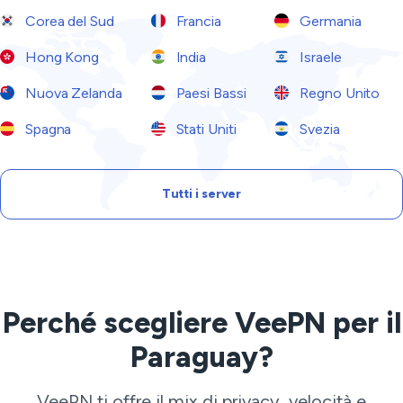
Corea del Sud
Francia
Germania
Hong Kong
India
Israele
Nuova Zelanda
Paesi Bassi
Regno Unito
Spagna
Stati Uniti
Svezia
Tutti i server
Perché scegliere VeePN per il
Paraguay?
VeePN ti offre il mix di privacy, velocità e