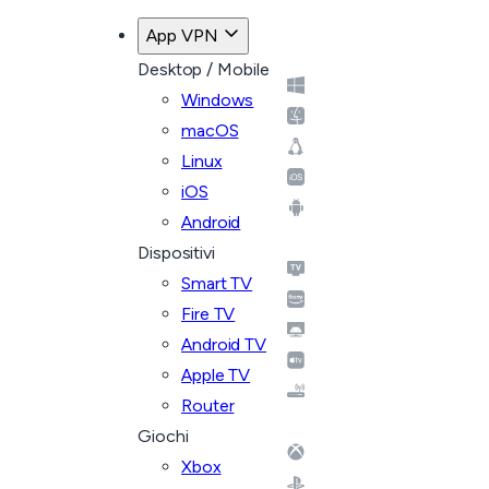
App VPN
Desktop / Mobile
Windows
macOS
Linux
iOS
Android
Dispositivi
Smart TV
Fire TV
Android TV
Apple TV
Router
Giochi
Xbox