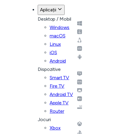
Aplicații
Desktop / Mobil
Windows
macOS
Linux
iOS
Android
Dispozitive
Smart TV
Fire TV
Android TV
Apple TV
Router
Jocuri
Xbox