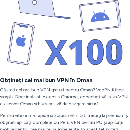
Obțineți cel mai bun VPN în Oman
Căutați cel mai bun VPN gratuit pentru Oman? VeePN îl face
simplu. Doar instalați extensia Chrome, conectați-vă la un VPN
cu server Oman și bucurați-vă de navigare sigură.
Pentru viteze mai rapide și acces nelimitat, treceți la premium și
obțineți aplicații complete cu Peru VPN pentru PC și aplicații
mobile pentru cea mai bună experiență. În acest fel, puteți