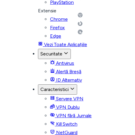
PlayStation
Extensie
Chrome
Firefox
Edge
Vezi Toate Aplicațiile
Securitate
Antivirus
Alertă Breșă
ID Alternativ
Caracteristici
Servere VPN
VPN Dublu
VPN fără Jurnale
Kill Switch
NetGuard