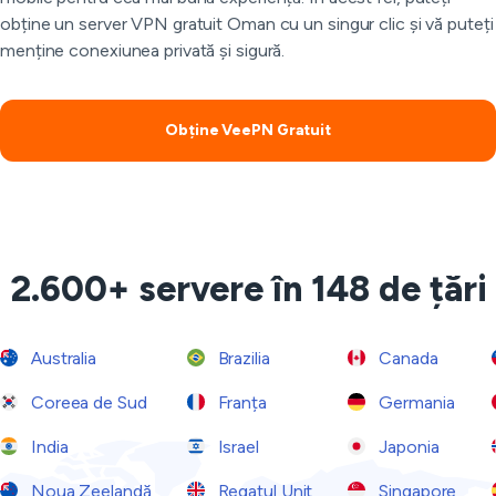
obține un server VPN gratuit Oman cu un singur clic și vă puteți
menține conexiunea privată și sigură.
Obține VeePN Gratuit
2.600+ servere în 148 de țări
Australia
Brazilia
Canada
Coreea de Sud
Franța
Germania
India
Israel
Japonia
Noua Zeelandă
Regatul Unit
Singapore