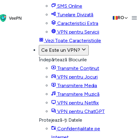
SMS Online
Tunelare Divizată
RO
Caracteristici Extra
VPN pentru Servicii
Vezi Toate Caracteristicile
Ce Este un VPN?
Îndepărtează Blocurile
Transmite Conținut
VPN pentru Jocuri
Transmitere Media
Transmitere Muzică
VPN pentru Netflix
VPN pentru ChatGPT
Protejează-ți Datele
Confidențialitate pe
Internet