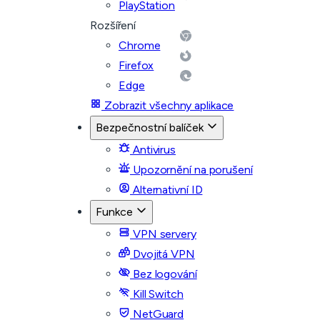
PlayStation
Rozšíření
Chrome
Firefox
Edge
Zobrazit všechny aplikace
Bezpečnostní balíček
Antivirus
Upozornění na porušení
Alternativní ID
Funkce
VPN servery
Dvojitá VPN
Bez logování
Kill Switch
NetGuard