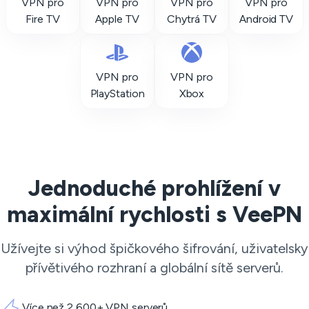
VPN pro
VPN pro
VPN pro
VPN pro
Fire TV
Apple TV
Chytrá TV
Android TV
VPN pro
VPN pro
PlayStation
Xbox
Jednoduché prohlížení v
maximální rychlosti s VeePN
Užívejte si výhod špičkového šifrování, uživatelsky
přívětivého rozhraní a globální sítě serverů.
Více než 2,600+ VPN serverů