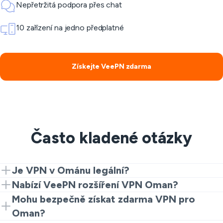
Nepřetržitá podpora přes chat
10 zařízení na jedno předplatné
Získejte VeePN zdarma
Často kladené otázky
Je VPN v Ománu legální?
VPN v Ománu podléhá právním předpisům, takže
Nabízí VeePN rozšíření VPN Oman?
musíte zkontrolovat místní zákony, abyste zjistili, jak
Ano. Začněte s rozšířením Chrome pro rychlou a
Mohu bezpečně získat zdarma VPN pro
můžete v Ománu používat VPN.
bezplatnou zkušenost VPN v Ománu. Upgradujte na
Oman?
plné aplikace pro větší rychlost a možnosti serveru.