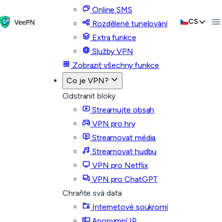
Online SMS
CS
Rozdělené tunelování
Extra funkce
Služby VPN
Zobrazit všechny funkce
Co je VPN?
Odstranit bloky
Streamujte obsah
VPN pro hry
Streamovat média
Streamovat hudbu
VPN pro Netflix
VPN pro ChatGPT
Chraňte svá data
Internetové soukromí
Anonymní IP