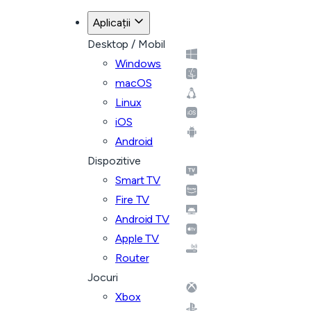
Aplicații
Desktop / Mobil
Windows
macOS
Linux
iOS
Android
Dispozitive
Smart TV
Fire TV
Android TV
Apple TV
Router
Jocuri
Xbox