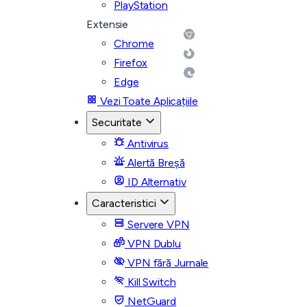
PlayStation
Extensie
Chrome
Firefox
Edge
Vezi Toate Aplicațiile
Securitate
Antivirus
Alertă Breșă
ID Alternativ
Caracteristici
Servere VPN
VPN Dublu
VPN fără Jurnale
Kill Switch
NetGuard