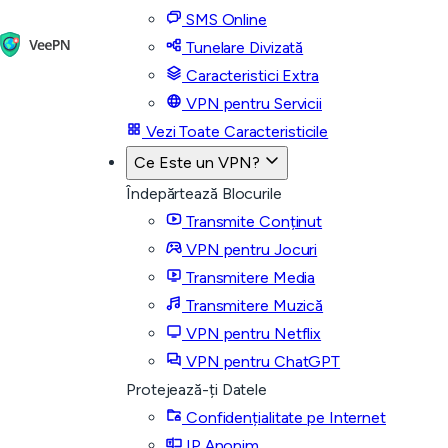
SMS Online
Tunelare Divizată
Caracteristici Extra
VPN pentru Servicii
Vezi Toate Caracteristicile
Ce Este un VPN?
Îndepărtează Blocurile
Transmite Conținut
VPN pentru Jocuri
Transmitere Media
Transmitere Muzică
VPN pentru Netflix
VPN pentru ChatGPT
Protejează-ți Datele
Confidențialitate pe Internet
IP Anonim